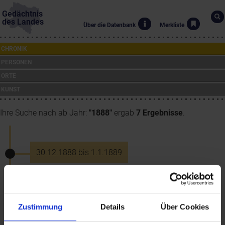
Gedächtnis
des Landes
Über die Datenbank
Merkliste
CHRONIK
PERSONEN
ORTE
KUNST
Ihre Suche nach ab Jahr:
"1888"
ergab
7 Ergebnisse
.
30.12.1888 bis 1.1.1889
Einigungsparteitag der Sozialdemokraten
in Hainfeld
Zustimmung
Details
Über Cookies
30.12.1891