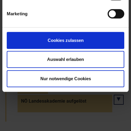
Straßenbau: Eröffnung der Umfahrung
Marketing
von Hollabrunn, der Straße bei Judenau-
Tulln und einiger Brückenbauten
Cookies zulassen
31.12.2006
Überraschender Tod von Innenministerin
Auswahl erlauben
Liese Prokop
Nur notwendige Cookies
31.12.2016
NÖ Landesakademie aufgelöst