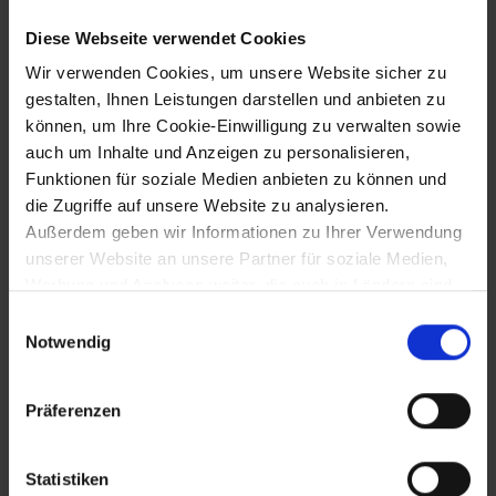
Diese Webseite verwendet Cookies
Postwagenüberfall auf der Strecke Wien-
Kaiserebersdorf, 20.000 Gulden werden
Wir verwenden Cookies, um unsere Website sicher zu
erbeutet
gestalten, Ihnen Leistungen darstellen und anbieten zu
können, um Ihre Cookie-Einwilligung zu verwalten sowie
auch um Inhalte und Anzeigen zu personalisieren,
31.12.1950
Funktionen für soziale Medien anbieten zu können und
die Zugriffe auf unsere Website zu analysieren.
Tod Bundespräsident Karl Renners in
Außerdem geben wir Informationen zu Ihrer Verwendung
Wien
unserer Website an unsere Partner für soziale Medien,
Werbung und Analysen weiter, die auch in Ländern sind,
in denen kein angemessenes Datenschutzniveau
Einwilligungsauswahl
31.12.1969
gegeben ist, und in denen Sie Ihre Rechte uU nicht
Notwendig
effektiv durchsetzen können. Unsere Partner führen
Inkrafttreten der Bauordnung (ersetzt
diese Informationen möglicherweise mit weiteren Daten
jene von 1883)
Präferenzen
zusammen, die Sie ihnen bereitgestellt haben oder die
sie im Rahmen Ihrer Nutzung der Dienste gesammelt
haben.
Statistiken
~31.12.1987