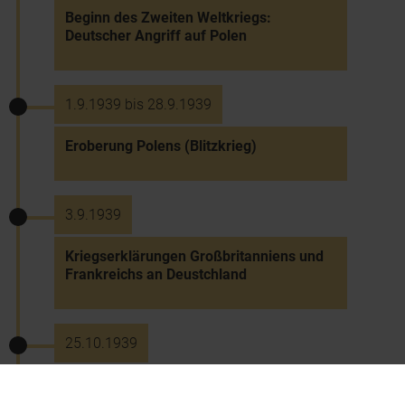
Beginn des Zweiten Weltkriegs:
Deutscher Angriff auf Polen
1.9.1939 bis 28.9.1939
Eroberung Polens (Blitzkrieg)
3.9.1939
Kriegserklärungen Großbritanniens und
Frankreichs an Deustchland
25.10.1939
Zugsunglück bei St. Valentin