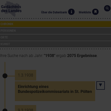
Gedächtnis
des Landes
Über die Datenbank
Merkliste
CHRONIK
PERSONEN
ORTE
KUNST
Ihre Suche nach ab Jahr:
"1938"
ergab
2075 Ergebnisse
.
1.3.1938
Einrichtung eines
Bundespolizeikommissariats in St. Pölten
9.3.1938