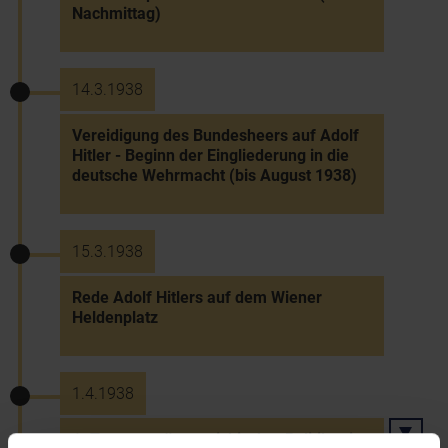
Nachmittag)
14.3.1938
Vereidigung des Bundesheers auf Adolf
Hitler - Beginn der Eingliederung in die
deutsche Wehrmacht (bis August 1938)
15.3.1938
Rede Adolf Hitlers auf dem Wiener
Heldenplatz
1.4.1938
1. Transport österreichischer Politiker in