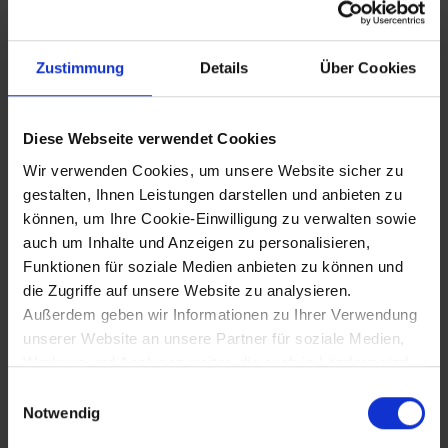
das KZ Dachau, darunter Josef Reither
und Leopold Figl
Zustimmung
Details
Über Cookies
10.4.1938
Diese Webseite verwendet Cookies
Volksabstimmung über den "Anschluss"
Wir verwenden Cookies, um unsere Website sicher zu
an das Deutsche Reich: 99% JA-Stimmen
gestalten, Ihnen Leistungen darstellen und anbieten zu
können, um Ihre Cookie-Einwilligung zu verwalten sowie
auch um Inhalte und Anzeigen zu personalisieren,
24.5.1938
Funktionen für soziale Medien anbieten zu können und
die Zugriffe auf unsere Website zu analysieren.
Bestellung von Hugo Jury (1887-1945)
Außerdem geben wir Informationen zu Ihrer Verwendung
zum Gauleiter von Niederösterreich
unserer Website an unsere Partner für soziale Medien,
Werbung und Analysen weiter, die auch in Ländern sind,
in denen kein angemessenes Datenschutzniveau
8.6.1938
Einwilligungsauswahl
gegeben ist, und in denen Sie Ihre Rechte uU nicht
Notwendig
effektiv durchsetzen können. Unsere Partner führen
Einführung der Nürnberger