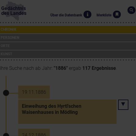
Gedächtnis
des Landes
Über die Datenbank
Merkliste
CHRONIK
PERSONEN
ORTE
KUNST
Ihre Suche nach ab Jahr:
"1886"
ergab
117 Ergebnisse
.
19.11.1886
Einweihung des Hyrtl'schen
Waisenhauses in Mödling
24.12.1886