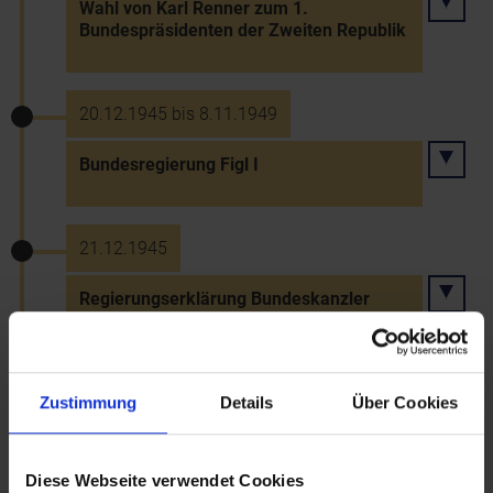
Wahl von Karl Renner zum 1.
Bundespräsidenten der Zweiten Republik
20.12.1945 bis 8.11.1949
Bundesregierung Figl I
21.12.1945
Regierungserklärung Bundeskanzler
Figls (Konzentrationsregierung)
Zustimmung
Details
Über Cookies
31.12.1950
Tod Bundespräsident Karl Renners in
Wien
Diese Webseite verwendet Cookies