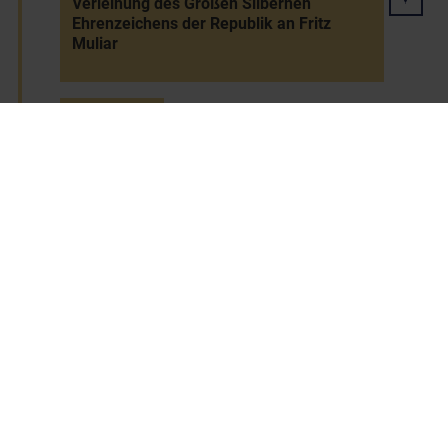
Verleihung des Großen Silbernen
Ehrenzeichens der Republik an Fritz
Muliar
24.11.2002
Nationalratswahl: relative Mehrheit für
die ÖVP, schwere Verluste der FPÖ - ÖVP-
FPÖ-Koalition unter Bundeskanzler
Wolfgang Schüssel
29.11.2002
Verleihung des Erzbischof-Romero-
Preises an Josef Pichler, Pfarrer von
Puch, und Bischof Charles Palmer-Buckle
von Koforiuda (Ghana) durch die
Katholischen Männerbewegung der
Diözese St. Pölten