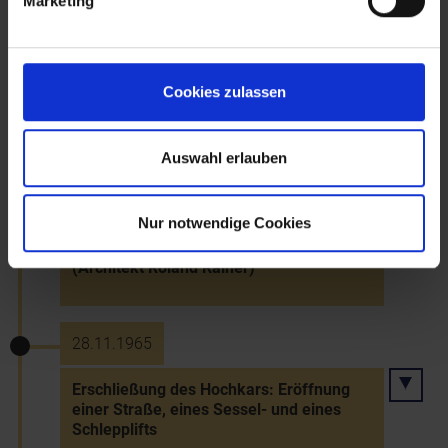
Marketing
St. Pölten durch Bundespräsident Körner
19.12.1958
Cookies zulassen
Stadterhebung von Gänserndorf
Auswahl erlauben
28.11.1959
Nur notwendige Cookies
Eröffnung der Stadthalle in Ternitz
(Architekt Roland Rainer)
28.11.1965
Erschließung des Hochkars: Eröffnung
einer Straße, eines Sessel- und eines
Schlepplifts