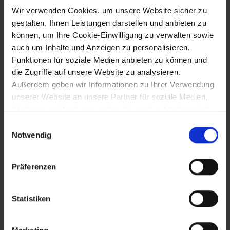
Wir verwenden Cookies, um unsere Website sicher zu
gestalten, Ihnen Leistungen darstellen und anbieten zu
27.12.1951
können, um Ihre Cookie-Einwilligung zu verwalten sowie
auch um Inhalte und Anzeigen zu personalisieren,
Befahrbarkeit der Kremser
Funktionen für soziale Medien anbieten zu können und
Eisenbahnbrücke
die Zugriffe auf unsere Website zu analysieren.
Außerdem geben wir Informationen zu Ihrer Verwendung
unserer Website an unsere Partner für soziale Medien,
19.12.1952
Werbung und Analysen weiter, die auch in Ländern sind,
in denen kein angemessenes Datenschutzniveau
Einwilligungsauswahl
Abschluss der Elektrifizierung der
gegeben ist, und in denen Sie Ihre Rechte uU nicht
Notwendig
Westbahn mit Inbetriebnahme der
effektiv durchsetzen können. Unsere Partner führen
Strecke Wien-Amstetten
diese Informationen möglicherweise mit weiteren Daten
Präferenzen
zusammen, die Sie ihnen bereitgestellt haben oder die
sie im Rahmen Ihrer Nutzung der Dienste gesammelt
25.11.1953
haben.
Statistiken
Eröffnung der neuen
Bundesstraßenbrücke über die Traisen in