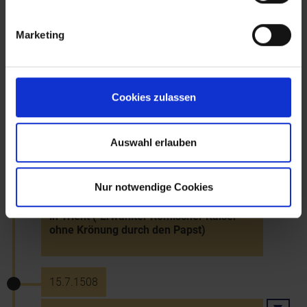
Erste Erwähnung der Kremser
Schützengesellschaft
Marketing
1508
Cookies zulassen
Erste urkundliche Marktnennung von
Neudorf im Weinviertel
Auswahl erlauben
4.2.1508
Nur notwendige Cookies
Proklamation Maximilians I. zum Kaiser
in Trient ("Erwählter Römischer Kaiser"
ohne Krönung durch den Papst)
15.7.1508