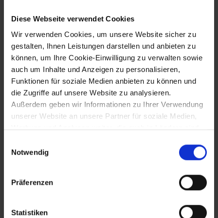
abgetreten (bis 1504 unter der
Herrschaft der bayerischen Herzöge)
Diese Webseite verwendet Cookies
Wir verwenden Cookies, um unsere Website sicher zu
gestalten, Ihnen Leistungen darstellen und anbieten zu
2.2.1506
können, um Ihre Cookie-Einwilligung zu verwalten sowie
auch um Inhalte und Anzeigen zu personalisieren,
Übertragung der Gebeine des hl. Leopold
Funktionen für soziale Medien anbieten zu können und
in den Altarschrein in Stift
die Zugriffe auf unsere Website zu analysieren.
Klosterneuburg (aus dem Bodengrab)
Außerdem geben wir Informationen zu Ihrer Verwendung
unserer Website an unsere Partner für soziale Medien,
Werbung und Analysen weiter, die auch in Ländern sind,
1507
in denen kein angemessenes Datenschutzniveau
Einwilligungsauswahl
gegeben ist, und in denen Sie Ihre Rechte uU nicht
Notwendig
Weihe der Franziskanerkirche in St.
effektiv durchsetzen können. Unsere Partner führen
Pölten
diese Informationen möglicherweise mit weiteren Daten
Präferenzen
zusammen, die Sie ihnen bereitgestellt haben oder die
sie im Rahmen Ihrer Nutzung der Dienste gesammelt
1508
haben.
Statistiken