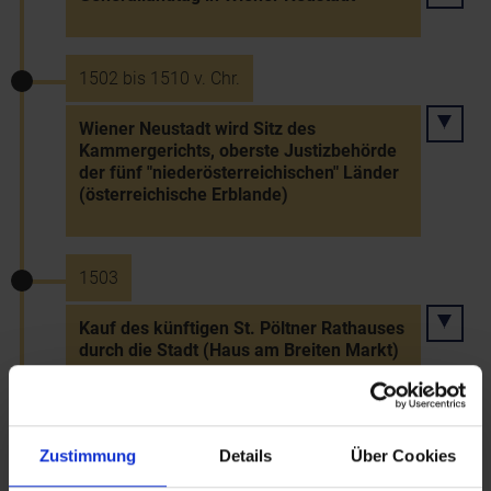
1502 bis 1510 v. Chr.
Wiener Neustadt wird Sitz des
Kammergerichts, oberste Justizbehörde
der fünf "niederösterreichischen" Länder
(österreichische Erblande)
1503
Kauf des künftigen St. Pöltner Rathauses
durch die Stadt (Haus am Breiten Markt)
1504
Zustimmung
Details
Über Cookies
Spitz wird von Bayern an Österreich