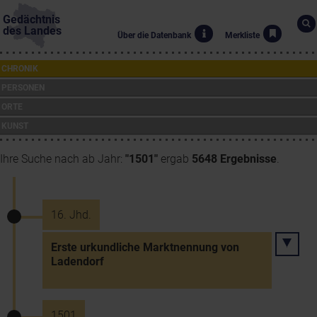
Gedächtnis
des Landes
Über die Datenbank
Merkliste
CHRONIK
PERSONEN
ORTE
KUNST
Ihre Suche nach ab Jahr:
"1501"
ergab
5648 Ergebnisse
.
16. Jhd.
Erste urkundliche Marktnennung von
Ladendorf
1501