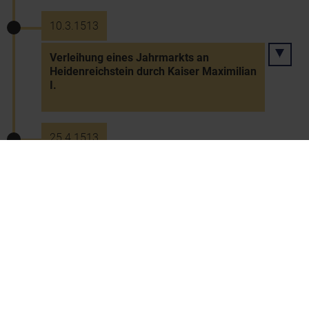
10.3.1513
Verleihung eines Jahrmarkts an
Heidenreichstein durch Kaiser Maximilian
I.
25.4.1513
Kauf des Landhauses in Wien durch die
Stände (Liechtensteinsche Haus in der
Herrengasse)
1514
Verleihung eines Marktwappens an
Traiskirchen