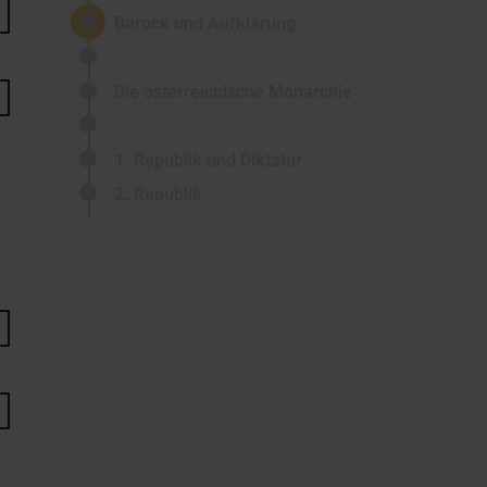
Barock und Aufklärung
Die österreichische Monarchie
1. Republik und Diktatur
2. Republik