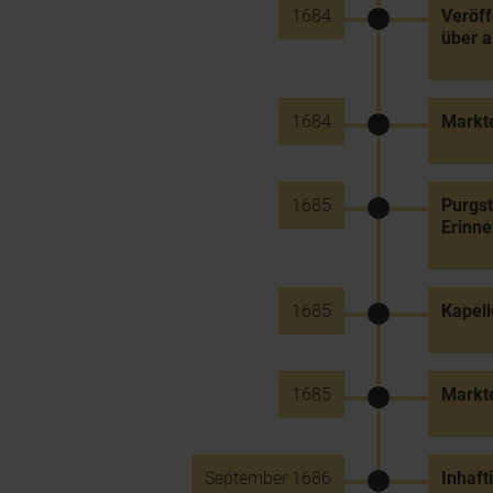
1684
Veröff
über a
1684
Markt
1685
Purgst
Erinne
1685
Kapel
1685
Markt
September 1686
Inhaf