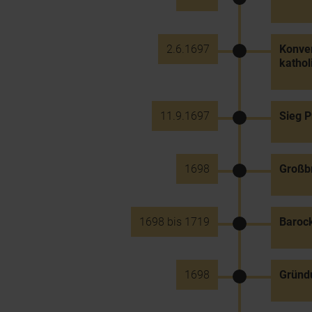
2.6.1697
Konver
kathol
11.9.1697
Sieg P
1698
Großbr
1698 bis 1719
Barock
1698
Gründu