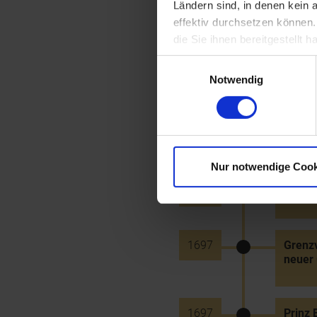
Ländern sind, in denen kein
1695
Erneue
effektiv durchsetzen können
die Sie ihnen bereitgestellt
Einwilligungsauswahl
1696
Jakob 
Notwendig
Schwai
1696
Gründu
Nur notwendige Cook
1697
Wieder
1697
Grenzv
neuer 
1697
Prinz 