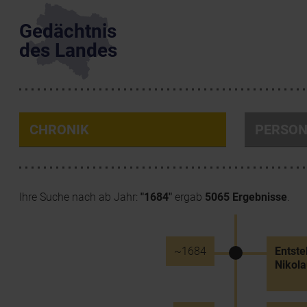
Gedächtnis
des Landes
CHRONIK
PERSO
Ihre Suche nach ab Jahr:
"1684"
ergab
5065 Ergebnisse
.
~1684
Entste
Nikol