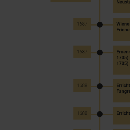
Neusta
1687
Wiener
Erinne
1687
Ernenn
1705) 
1705)
1688
Errich
Fangre
1688
Errich