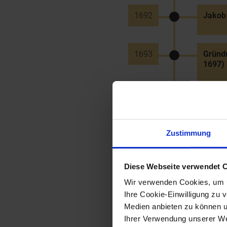
1692
Jakob 
1693
Gründu
1697)
1693
Gründu
Maximi
Zustimmung
1694
Bau d
Diese Webseite verwendet 
Wir verwenden Cookies, um u
1695
Pläne 
Ihre Cookie-Einwilligung zu 
im Auf
Medien anbieten zu können u
Ihrer Verwendung unserer Web