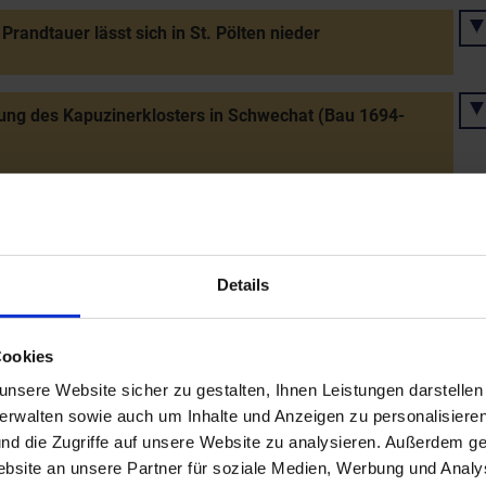
Prandtauer lässt sich in St. Pölten nieder
ng des Kapuzinerklosters in Schwechat (Bau 1694-
ng des Servitenklosters in Jeutendorf durch Baron
lian von Sala
Details
es Jesuitengymnasiums in Krems
Cookies
nsere Website sicher zu gestalten, Ihnen Leistungen darstelle
Jakob Prandtauers für Brücken über Donaunebenflüsse
verwalten sowie auch um Inhalte und Anzeigen zu personalisieren
trag der Stände
nd die Zugriffe auf unsere Website zu analysieren. Außerdem ge
site an unsere Partner für soziale Medien, Werbung und Analys