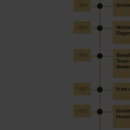
1689
Errich
1690
Markte
Einge
1690
Bestel
Traun
Nieder
1691
Erste 
1692
Errich
Franzi