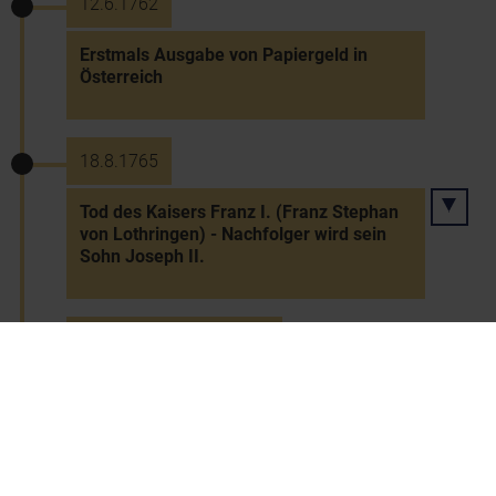
12.6.1762
Erstmals Ausgabe von Papiergeld in
Österreich
18.8.1765
Tod des Kaisers Franz I. (Franz Stephan
von Lothringen) - Nachfolger wird sein
Sohn Joseph II.
18.8.1765 bis 20.2.1790
Kaiser Joseph II. (seit 1764 König)
17.9.1765