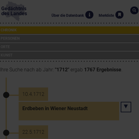
Gedächtnis
des Landes
Über die Datenbank
Merkliste
CHRONIK
PERSONEN
ORTE
KUNST
Ihre Suche nach ab Jahr:
"1712"
ergab
1767 Ergebnisse
.
10.4.1712
Erdbeben in Wiener Neustadt
22.5.1712