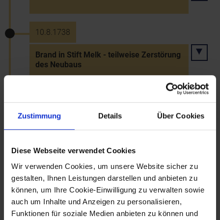
10.8.1738
Brand in Stift Melk - teilweise Zerstörung
des Neubaus
20.6.1739 bis 5.7.1739
Zustimmung
Details
Über Cookies
Aufenhalte Karl Alberts von Bayern in
Stift Melk und Purkersdorf -
Verhandlungen mit Kaiser Karl VI. wegen
Diese Webseite verwendet Cookies
der habsburgischen Erbfolge
Wir verwenden Cookies, um unsere Website sicher zu
gestalten, Ihnen Leistungen darstellen und anbieten zu
können, um Ihre Cookie-Einwilligung zu verwalten sowie
19.10.1739
auch um Inhalte und Anzeigen zu personalisieren,
Funktionen für soziale Medien anbieten zu können und
Resignation des Propstes Michael Führer