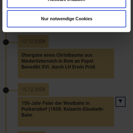
Schengen-Erweiterung: Aufhebung der
Grenzkontrollen u.a. zu Tschechien,
Slowakei und Ungarn
Nur notwendige Cookies
13.12.2008
Übergabe eines Christbaums aus
Niederösterreich in Rom an Papst
Benedikt XVI. durch LH Erwin Pröll
15.12.2008
150-Jahr-Feier der Westbahn in
Purkersdorf (1858: Kaiserin-Elisabeth-
Bahn