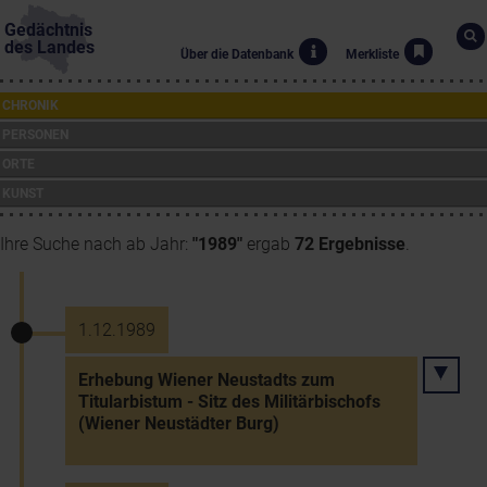
Gedächtnis
des Landes
Über die Datenbank
Merkliste
CHRONIK
PERSONEN
ORTE
KUNST
Ihre Suche nach ab Jahr:
"1989"
ergab
72 Ergebnisse
.
1.12.1989
Erhebung Wiener Neustadts zum
Titularbistum - Sitz des Militärbischofs
(Wiener Neustädter Burg)