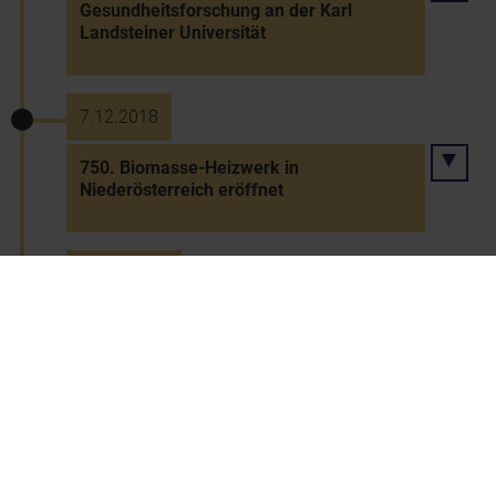
Gesundheitsforschung an der Karl
Landsteiner Universität
7.12.2018
750. Biomasse-Heizwerk in
Niederösterreich eröffnet
13.12.2018
Dreifach Mord in Bockfließ
15.12.2018
Fischamend wird "FairTrade-Gemeinde"