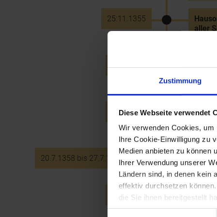
25.11.1355
Hauso
aller 
12.7.1356
Belehn
Schenk
Zustimmung
20.7.1358
Tod He
Diese Webseite verwendet 
Rudolf
Wir verwenden Cookies, um u
Ihre Cookie-Einwilligung zu 
Medien anbieten zu können u
20.7.1358 bis 27.7.1365 v. Chr.
Herzog
Ihrer Verwendung unserer Web
Ländern sind, in denen kein
effektiv durchsetzen können
17.8.1360
Tod d
die Sie ihnen bereitgestellt
Einwilligungsauswahl