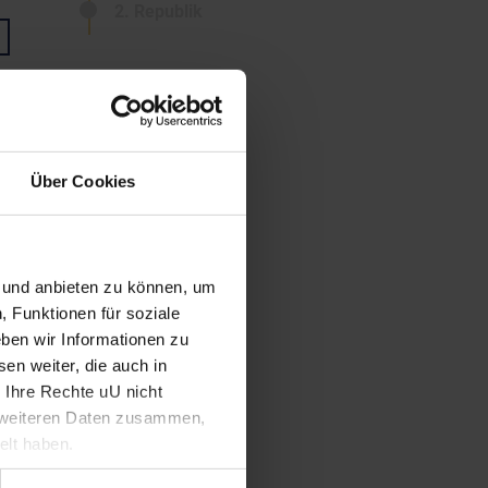
2. Republik
Über Cookies
n und anbieten zu können, um
, Funktionen für soziale
ben wir Informationen zu
en weiter, die auch in
 Ihre Rechte uU nicht
t weiteren Daten zusammen,
elt haben.