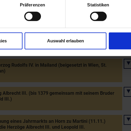
Präferenzen
Statistiken
ahl des Melker Kreuzes durch Otto Grimsinger aus
sdorf
envertrag Herzog Rudolfs IV. mit seinen Brüdern
ies
Auswahl erlauben
t III. und Leopold III.
rzog Rudolfs IV. in Mailand (beigesetzt in Wien, St.
an)
 Albrecht III. (bis 1379 gemeinsam mit seinem Bruder
d III.)
hung eines Jahrmarkts an Horn zu Martini (11.11.)
die Herzöge Albrecht III. und Leopold III.