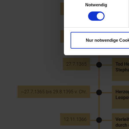
Notwendig
10.11.1362
Diebst
Emmer
18.11.1364
Famili
Nur notwendige Cook
Albrech
27.7.1365
Tod He
Steph
~27.7.1365 bis 29.8.1395 v. Chr.
Herzog
Leopol
12.11.1366
Verlei
durch 