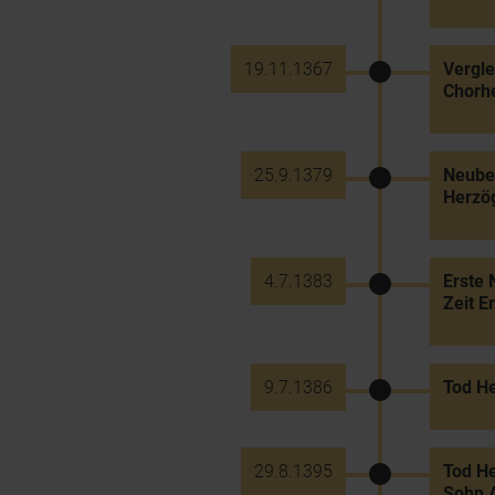
19.11.1367
Vergle
Chorhe
25.9.1379
Neuber
Herzög
4.7.1383
Erste 
Zeit E
9.7.1386
Tod He
29.8.1395
Tod He
Sohn A