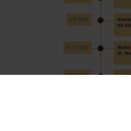
6.8.1406
Anerke
die St
6.11.1407
Weihe 
St. Wo
22.5.1408
Landta
Herzög
2.6.1411 bis 27.10.1439
Herzog
2.6.1411
Huldig