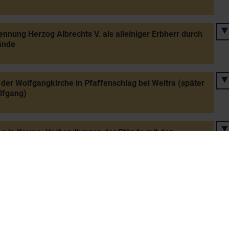
nnung Herzog Albrechts V. als alleiniger Erbherr durch
ände
der Wolfgangkirche in Pfaffenschlag bei Weitra (später
lfgang)
g in Krems: Verhandlungen der Stände mit den
en Ernst und Leopold über die Zukunft des Landes
 Albrecht V., ab 1438 König Albrecht II.
ung Herzog Albrechts V. als Landesfürst durch die