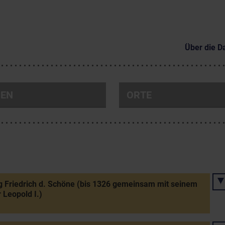
Über die D
NEN
ORTE
 Friedrich d. Schöne (bis 1326 gemeinsam mit seinem
 Leopold I.)