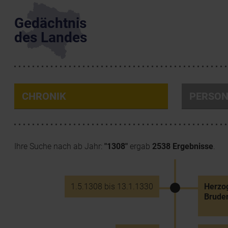
Gedächtnis
des Landes
CHRONIK
PERSO
Ihre Suche nach ab Jahr:
"1308"
ergab
2538 Ergebnisse
.
1.5.1308 bis 13.1.1330
Herzog
Bruder