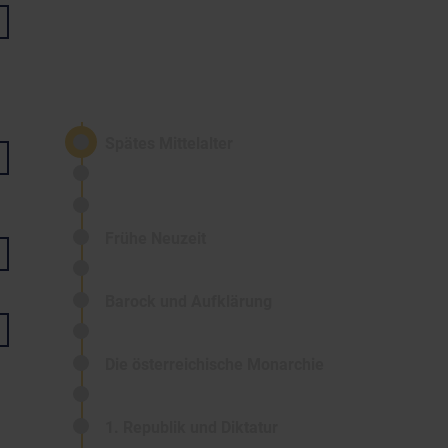
Spätes Mittelalter
Frühe Neuzeit
Barock und Aufklärung
Die österreichische Monarchie
1. Republik und Diktatur