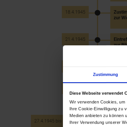
18.4.1945
Zusti
zur W
21.4.1945
Eintre
zur Bi
25.4.1945
Eröffn
Zustimmung
27.4.1945
Gründu
Diese Webseite verwendet 
Republ
Staats
Wir verwenden Cookies, um u
Ihre Cookie-Einwilligung zu 
Medien anbieten zu können u
27.4.1945 bis 20.12.1945
Provis
Ihrer Verwendung unserer Web