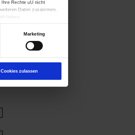
 Ihre Rechte uU nicht
t weiteren Daten zusammen,
elt haben.
Marketing
Cookies zulassen