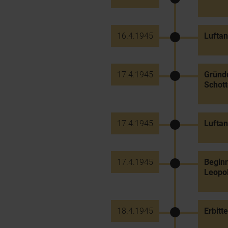
16.4.1945
Luftan
17.4.1945
Gründu
Schott
17.4.1945
Luftan
17.4.1945
Begin
Leopol
18.4.1945
Erbitt