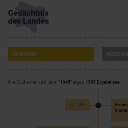
Gedächtnis
des Landes
CHRONIK
PERSO
Ihre Suche nach ab Jahr:
"1945"
ergab
1595 Ergebnisse
.
5.4.1945
Erobe
Kloste