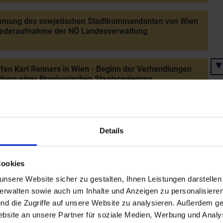
mmung des sowjetischen Stadtkommandanten von Wien
iederaufnahme der NÖ Landesverwaltung
ffen Karl Renners in Wien - Beginn der Verhandlungen
ldung einer Provisorischen Staatsregierung
ungskonferenz der Vereinten Nationen in San Franzisco
Details
ng der Zweiten Republik: Wiedererrichtung der
Cookies
ik Österreich und Einsetzung einer Provisorischen
regierung unter Karl Renner
nsere Website sicher zu gestalten, Ihnen Leistungen darstelle
verwalten sowie auch um Inhalte und Anzeigen zu personalisieren
nd die Zugriffe auf unsere Website zu analysieren. Außerdem ge
orische Staatsregierung Renner
site an unsere Partner für soziale Medien, Werbung und Analys