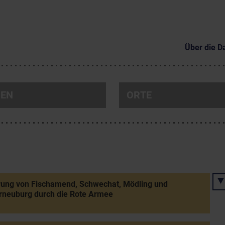
Über die D
NEN
ORTE
rung von Fischamend, Schwechat, Mödling und
rneuburg durch die Rote Armee