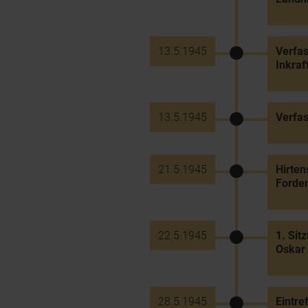
13.5.1945
Verfas
Inkraf
13.5.1945
Verfa
21.5.1945
Hirten
Forder
22.5.1945
1. Sit
Oskar
28.5.1945
Eintre