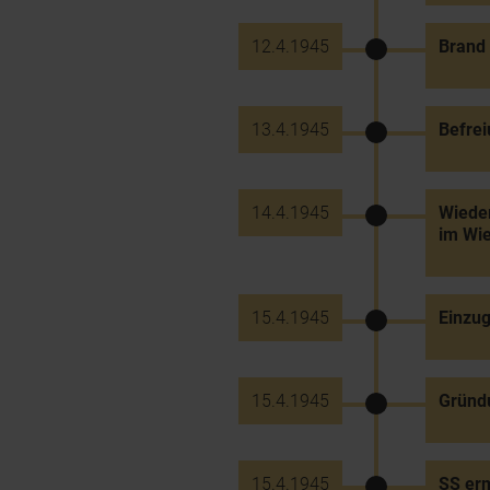
12.4.1945
Brand
13.4.1945
Befrei
14.4.1945
Wieder
im Wi
15.4.1945
Einzug
15.4.1945
Gründ
15.4.1945
SS er