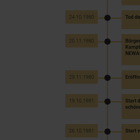
24.10.1980
Tod de
20.11.1980
Bürger
Kampta
NEWA
29.11.1980
Eröffn
19.10.1981
Start 
schöne
26.10.1981
Start 