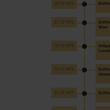
20.10.1971
Eröffn
21.12.1972
Eröff
Wien
18.10.1975
Selig
Loosd
19.11.1975
Eröff
Alten
21.10.1977
Eröffn