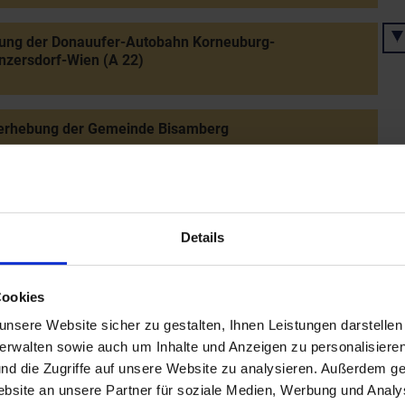
nung der Donauufer-Autobahn Korneuburg-
nzersdorf-Wien (A 22)
erhebung der Gemeinde Bisamberg
ituierende Hauptversammlung der "Akademie für
 und Energie" in Laxenburg
Details
ung des ORF-Regionalstudios NÖ
Cookies
nsere Website sicher zu gestalten, Ihnen Leistungen darstelle
verwalten sowie auch um Inhalte und Anzeigen zu personalisieren
dtagswahl: relative Mehrheit für die ÖVP
nd die Zugriffe auf unsere Website zu analysieren. Außerdem ge
site an unsere Partner für soziale Medien, Werbung und Analys