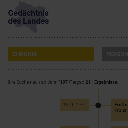
Gedächtnis
des Landes
CHRONIK
PERSO
Ihre Suche nach ab Jahr:
"1971"
ergab
211 Ergebnisse
.
16.10.1971
Eröffn
Franz