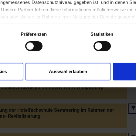
 angemessenes Datenschutzniveau gegeben ist, und in denen Sie
nung des Madermuseums in Horn
. Unsere Partner führen diese Informationen möglicherweise mi
 haben oder die sie im Rahmen Ihrer Nutzung der Dienste gesamm
ehende Befahrbarkeit der Schnellstraße Krems-St.
Präferenzen
Statistiken
 (S 33)
iebnahme der ersten Luftgütemessstelle in NÖ
ies
Auswahl erlauben
ung eines neuen Rohrbetriebs und Grundsteinlegung der
 Schlauchfabrik im Semperit-Werk Wimpassing
nung der Hotelfachschule Semmering im Rahmen der
s- Revitalisierung