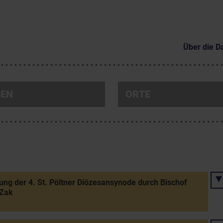
Über die D
NEN
ORTE
ung der 4. St. Pöltner Diözesansynode durch Bischof
 Zak