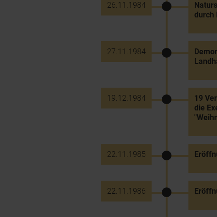
26.11.1984
Naturs
durch 
27.11.1984
Demons
Landh
19.12.1984
19 Ver
die Ex
"Weihn
22.11.1985
Eröffn
22.11.1986
Eröffn