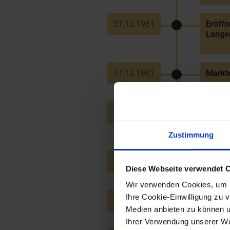
31.10.1981
Eröff
Lange
17.12.1981
Markt
25.10.1982
Konst
Umwelt
Zustimmung
24.12.1982
Eröffn
Diese Webseite verwendet 
Wir verwenden Cookies, um u
Ihre Cookie-Einwilligung zu 
16.10.1983
NÖ Lan
Medien anbieten zu können u
Ihrer Verwendung unserer Web