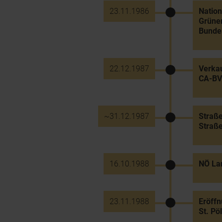
23.11.1986
Nation
Grünen
Bundes
22.12.1987
Verkau
CA-BV
~31.12.1987
Straße
Straße
16.10.1988
NÖ Lan
23.11.1988
Eröffn
St. Pö