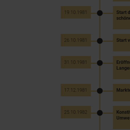
19.10.1981
Start 
schöne
26.10.1981
Start 
31.10.1981
Eröff
Lange
17.12.1981
Markt
25.10.1982
Konst
Umwelt