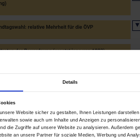
ng)
dtagswahl: relative Mehrheit für die ÖVP
ttreten der Bauordnung (ersetzt jene von 1883)
iche Beisetzung der Babenbergergebeine in der
kirche Melk (zwei Jahre zuvor exhumiert)
Details
Cookies
ung des Philips-Eurocenters im Industriezentrum-Süd
nsere Website sicher zu gestalten, Ihnen Leistungen darstelle
verwalten sowie auch um Inhalte und Anzeigen zu personalisieren
nd die Zugriffe auf unsere Website zu analysieren. Außerdem ge
nung des neuen Gebäudes der NÖ Arbeiterkammer in
site an unsere Partner für soziale Medien, Werbung und Analys