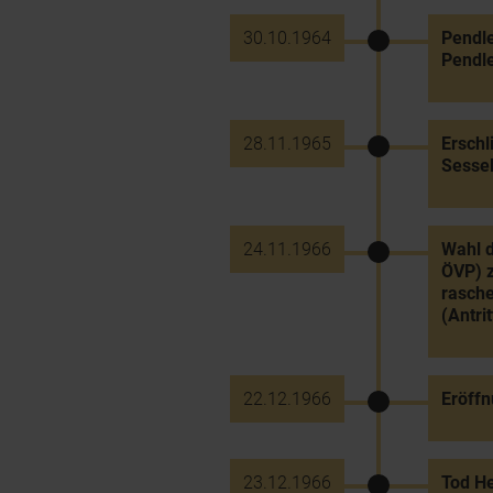
30.10.1964
Pendle
Pendle
28.11.1965
Erschl
Sessel
24.11.1966
Wahl 
ÖVP) 
rasch
(Antri
22.12.1966
Eröff
23.12.1966
Tod He