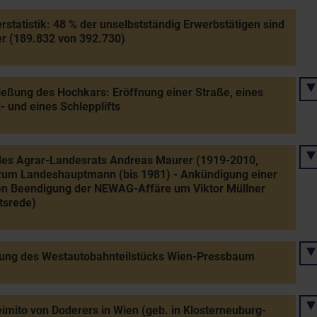
rstatistik: 48 % der unselbstständig Erwerbstätigen sind
r (189.832 von 392.730)
ießung des Hochkars: Eröffnung einer Straße, eines
- und eines Schlepplifts
des Agrar-Landesrats Andreas Maurer (1919-2010,
zum Landeshauptmann (bis 1981) - Ankündigung einer
en Beendigung der NEWAG-Affäre um Viktor Müllner
ttsrede)
nung des Westautobahnteilstücks Wien-Pressbaum
imito von Doderers in Wien (geb. in Klosterneuburg-