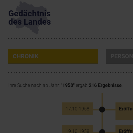
Gedächtnis
des Landes
CHRONIK
PERSO
Ihre Suche nach ab Jahr:
"1958"
ergab
216 Ergebnisse
.
17.10.1958
Eröff
19.10.1958
Eröff