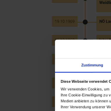
Weidli
19.10.1969
NÖ Lan
31.12.1969
Inkraf
29.10.1970
Feierl
Stifts
Zustimmung
Diese Webseite verwendet 
20.10.1971
Eröffn
Wir verwenden Cookies, um u
Ihre Cookie-Einwilligung zu 
Medien anbieten zu können u
21.12.1972
Eröff
Wien
Ihrer Verwendung unserer Web