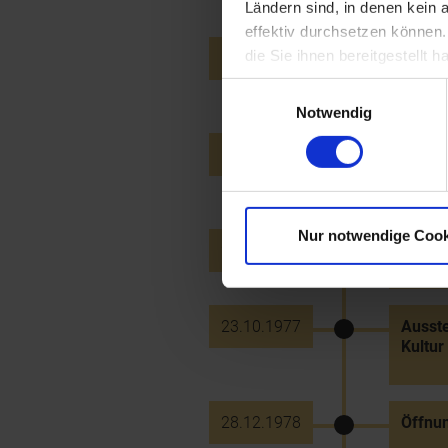
Ländern sind, in denen kein
effektiv durchsetzen können
die Sie ihnen bereitgestellt
18.10.1975
Selig
Loosd
Einwilligungsauswahl
Notwendig
19.11.1975
Eröff
Alten
Nur notwendige Cook
21.10.1977
Eröffn
23.10.1977
Ausste
Kultur
28.12.1978
Öffnu