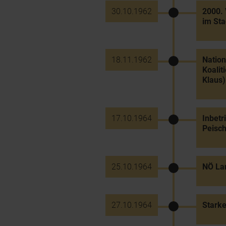
30.10.1962
2000. 
im Sta
18.11.1962
Nation
Koalit
Klaus)
17.10.1964
Inbet
Peisch
25.10.1964
NÖ Lan
27.10.1964
Stark