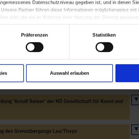
 angemessenes Datenschutzniveau gegeben ist, und in denen Sie
. Unsere Partner führen diese Informationen möglicherweise mi
 haben oder die sie im Rahmen Ihrer Nutzung der Dienste gesamm
sprechung von Maria Theresia Ledochowska aus
orf
Präferenzen
Statistiken
nung der Schleusenanlage des neuen Donaukraftwerks
wörth
ies
Auswahl erlauben
ung der neuen Druckerei Berger in Horn
llung "Arnulf Rainer" der NÖ Gesellschaft für Kunst und
ng des Grenzübergangs Laa/Thaya