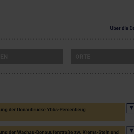
Über die D
NEN
ORTE
nung der Donaubrücke Ybbs-Persenbeug
nung der Wachau-Donauuferstraße zw. Krems-Stein und