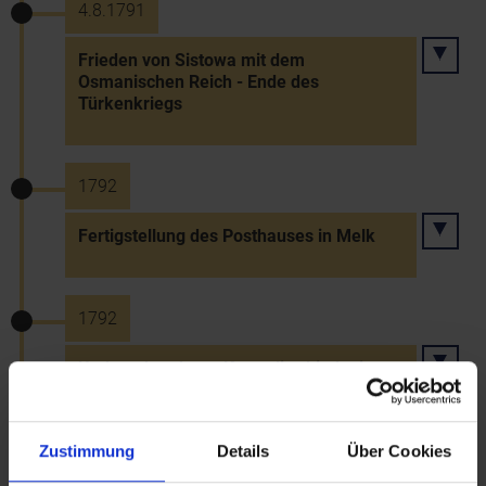
4.8.1791
Frieden von Sistowa mit dem
Osmanischen Reich - Ende des
Türkenkriegs
1792
Fertigstellung des Posthauses in Melk
1792
Umbau der ehem. Karmeliterkirche in
Wiener Neustadt zum Stadttheater
Zustimmung
Details
Über Cookies
1.3.1792 bis 2.3.1835