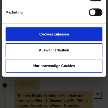
Huldigung Franz' II. durch die Stände
Marketing
14.7.1792
Kaiserkrönung Franz' II. in Frankfurt
Cookies zulassen
Auswahl erlauben
6.8.1792
Demissionierung des Staatskanzlers
Nur notwendige Cookies
Fürst Kaunitz (seit 1753 Staatskanzler)
25.11.1792
Tod des Bischofs Johann Heinrich von
Kerens in Wien, 1. Bischof von St. Pölten,
letzter Bischof von Wiener Neustadt