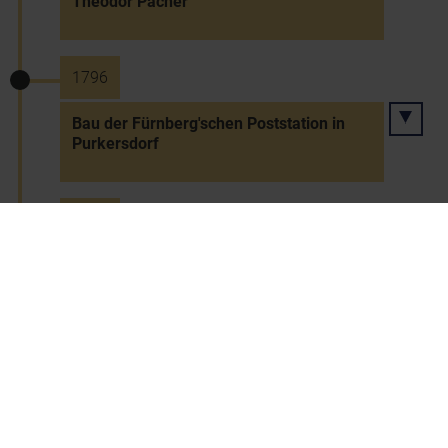
Theodor Pacher
1796
Bau der Fürnberg'schen Poststation in
Purkersdorf
1796
Markterhebung von Schwarzau im
Gebirge
1797 bis 1803
Bau des Wiener Neustädter Kanals
(eröffnet 12.5.1803)