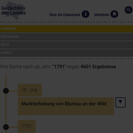
Gedächtnis
des Landes
Über die Datenbank
Merkliste
CHRONIK
PERSONEN
ORTE
KUNST
Ihre Suche nach ab Jahr:
"1791"
ergab
4601 Ergebnisse
.
18. Jhd.
Markterhebung von Blumau an der Wild
1791