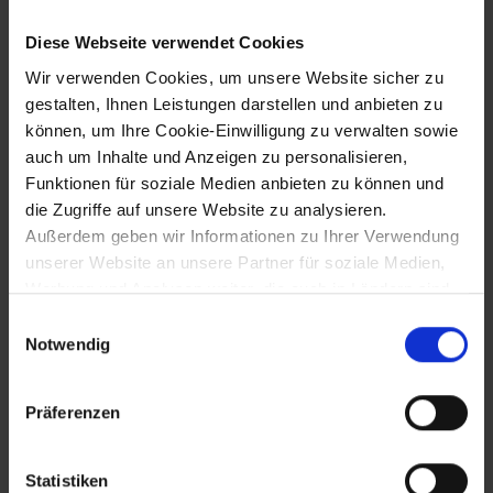
Kaiser Franz II., ab 1804 als
Diese Webseite verwendet Cookies
österreichischer Kaiser Franz I.
Wir verwenden Cookies, um unsere Website sicher zu
gestalten, Ihnen Leistungen darstellen und anbieten zu
können, um Ihre Cookie-Einwilligung zu verwalten sowie
1.3.1792
auch um Inhalte und Anzeigen zu personalisieren,
Funktionen für soziale Medien anbieten zu können und
Tod Kaiser Leopolds II. in Wien -
die Zugriffe auf unsere Website zu analysieren.
Nachfolger wird Sohn Franz II./I.
Außerdem geben wir Informationen zu Ihrer Verwendung
unserer Website an unsere Partner für soziale Medien,
Werbung und Analysen weiter, die auch in Ländern sind,
20.4.1792
in denen kein angemessenes Datenschutzniveau
Einwilligungsauswahl
gegeben ist, und in denen Sie Ihre Rechte uU nicht
Notwendig
Kriegserklärung des revolutionären
effektiv durchsetzen können. Unsere Partner führen
Frankreich - 1. Koalitionskrieg
diese Informationen möglicherweise mit weiteren Daten
Präferenzen
zusammen, die Sie ihnen bereitgestellt haben oder die
sie im Rahmen Ihrer Nutzung der Dienste gesammelt
25.4.1792
haben.
Statistiken