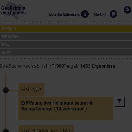
Gedächtnis
des Landes
Über die Datenbank
Merkliste
CHRONIK
PERSONEN
ORTE
KUNST
Ihre Suche nach ab Jahr:
"1969"
ergab
1453 Ergebnisse
.
Mai 1969
Eröffnung des Heimatmuseums in
Brunn/Gebirge ("Gliedererhof")
Mai 1969 bis Juni 1969