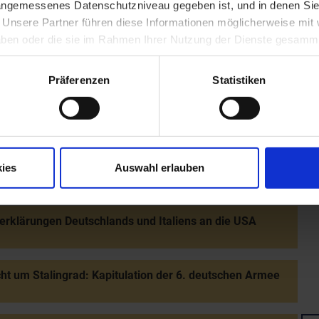
 angemessenes Datenschutzniveau gegeben ist, und in denen Sie
hme der Widerstandsgruppe bei der Reichsbahn in St.
. Unsere Partner führen diese Informationen möglicherweise mi
 haben oder die sie im Rahmen Ihrer Nutzung der Dienste gesamm
Präferenzen
Statistiken
er Winter
eintritt der USA nach dem japanischen Angriff auf Pearl
 (7. 12.): Kriegserklärungen der USA und
itanniens an Japan
ies
Auswahl erlauben
erklärungen Deutschlands und Italiens an die USA
ht um Stalingrad: Kapitulation der 6. deutschen Armee