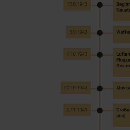
13.8.1943
Beginn
Neust
3.9.1943
Waffen
1.10.1943
Luftan
Flugze
Ges.m
30.10.1943
Moskau
2.11.1943
Großan
aus)