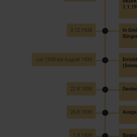
Bezir
1.1.19
3.12.1938
In Gmü
Bürger
Juli 1939 bis August 1939
Errich
(Somm
22.8.1939
Deutsc
28.8.1939
Ausga
1.9.1939
Beginn