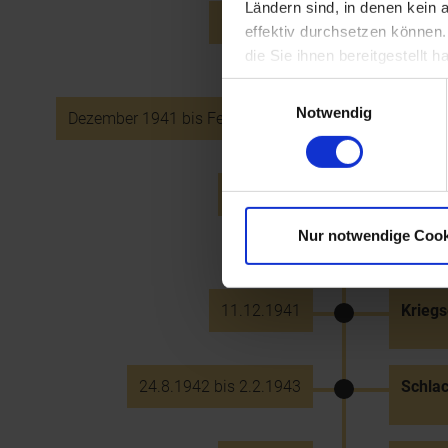
Ländern sind, in denen kein
20.10.1941
Festna
effektiv durchsetzen können
Pölten
die Sie ihnen bereitgestellt
Einwilligungsauswahl
Notwendig
Dezember 1941 bis Februar 1942
Streng
8.12.1941
Kriegs
Habour
Großbr
Nur notwendige Cook
11.12.1941
Kriegs
24.8.1942 bis 2.2.1943
Schlac