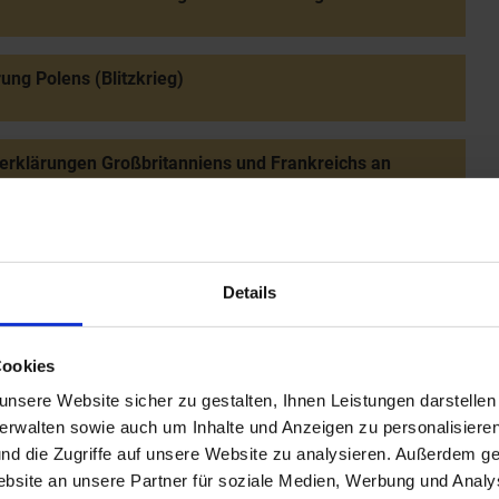
ung Polens (Blitzkrieg)
erklärungen Großbritanniens und Frankreichs an
chland
glück bei St. Valentin
Details
hlacht um England: Niederlage der deutschen Luftwaffe
Cookies
nsere Website sicher zu gestalten, Ihnen Leistungen darstelle
verwalten sowie auch um Inhalte und Anzeigen zu personalisieren
chtepakt zw. Deutschland, Italien und Japan
nd die Zugriffe auf unsere Website zu analysieren. Außerdem ge
site an unsere Partner für soziale Medien, Werbung und Analys