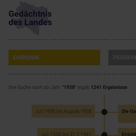
Gedächtnis
des Landes
CHRONIK
PERSO
Ihre Suche nach ab Jahr:
"1938"
ergab
1241 Ergebnisse
.
Juli 1938 bis August 1938
Die Ga
Juli 1938 bis 31.3.1941
Errich