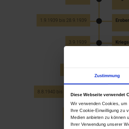
1.9.1939 bis 28.9.1939
Erober
3.9.1939
Kriegs
Deust
25.10.1939
Zugsun
Zustimmung
8.8.1940 bis 12.10.1940
Luftsc
Diese Webseite verwendet 
Wir verwenden Cookies, um u
Ihre Cookie-Einwilligung zu 
27.9.1940
Dreimä
Medien anbieten zu können u
Ihrer Verwendung unserer Web