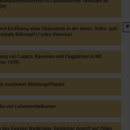
kshauptmannschaften in Landratsämter (wirksam ab
39)
nd Eröffnung einer Oberschule in der ehem. Volks- und
schule Böhmzeil (Česke Velenice)
tung von Lagern, Kasernen und Flugplätzen in NÖ
er 1939)
h-russischer Nichtangriffspakt
be von Lebensmittelkarten
 des Zweiten Weltkriegs: Deutscher Angriff auf Polen