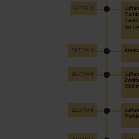
8.7.1944
Luftan
Florid
Zwölfa
bei Lo
20.7.1944
Attent
26.7.1944
Luftan
Zwölfa
Mödli
22.8.1944
Luftan
Florid