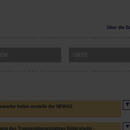
Über die D
NEN
ORTE
uwerke treten anstelle der NEWAG
tung des Truppenübungsplatzes Döllersheim -