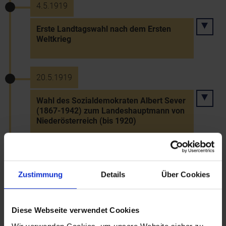
4.5.1919
Erste Landtagswahl nach dem Ersten
Weltkrieg
20.5.1919
Wahl des Sozialdemokraten Albert Sever
(1867-1942) zum Landeshauptmann von
Niederösterreich (bis 1920)
22.6.1919
Zustimmung
Details
Über Cookies
Gemeinderatswahlen in Niederösterreich
Diese Webseite verwendet Cookies
28.6.1919