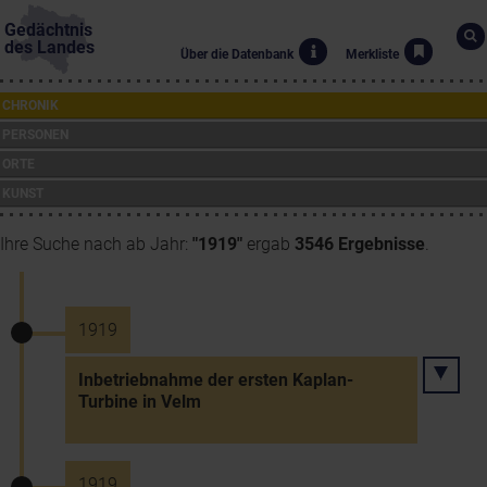
Gedächtnis
des Landes
Über die Datenbank
Merkliste
CHRONIK
PERSONEN
ORTE
KUNST
Ihre Suche nach ab Jahr:
"1919"
ergab
3546 Ergebnisse
.
1919
Inbetriebnahme der ersten Kaplan-
Turbine in Velm
1919