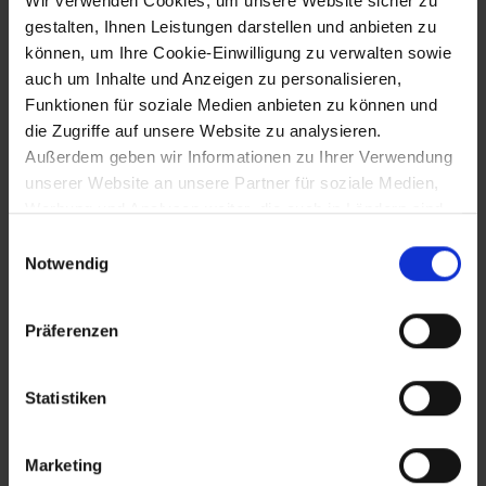
Wir verwenden Cookies, um unsere Website sicher zu
gestalten, Ihnen Leistungen darstellen und anbieten zu
Friedensvertrag von Versailles mit
können, um Ihre Cookie-Einwilligung zu verwalten sowie
Deutschland - Gründung des Völkerbunds
auch um Inhalte und Anzeigen zu personalisieren,
Funktionen für soziale Medien anbieten zu können und
die Zugriffe auf unsere Website zu analysieren.
10.9.1919
Außerdem geben wir Informationen zu Ihrer Verwendung
unserer Website an unsere Partner für soziale Medien,
Friedensvertrags von St. Germain mit
Werbung und Analysen weiter, die auch in Ländern sind,
Österreich - Gebiete um Feldsberg und
in denen kein angemessenes Datenschutzniveau
Gmünd fallen an die Tschechoslowakei
Einwilligungsauswahl
gegeben ist, und in denen Sie Ihre Rechte uU nicht
Notwendig
effektiv durchsetzen können. Unsere Partner führen
diese Informationen möglicherweise mit weiteren Daten
18.12.1919
Präferenzen
zusammen, die Sie ihnen bereitgestellt haben oder die
sie im Rahmen Ihrer Nutzung der Dienste gesammelt
Erscheinen des "St. Pöltner Tagblatts" als
erste NÖ Tageszeitung (eingestellt Juli
haben.
Statistiken
1922)
Marketing