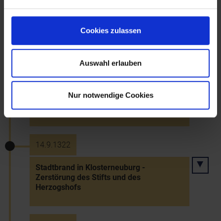
1321
Cookies zulassen
Markterhebung von Gutenstein durch
Friedrich d. Schönen
Auswahl erlauben
1321
Nur notwendige Cookies
Verleihung des Stadtrechts an Weitra
14.9.1322
Stadtbrand in Klosterneuburg -
Zerstörung des Stifts und des
Herzogshofs