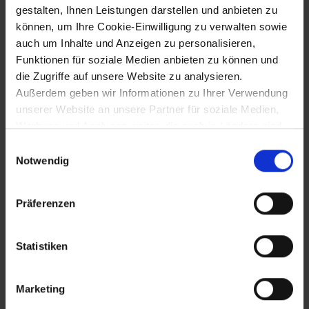
gestalten, Ihnen Leistungen darstellen und anbieten zu
Mauerbach
können, um Ihre Cookie-Einwilligung zu verwalten sowie
auch um Inhalte und Anzeigen zu personalisieren,
Funktionen für soziale Medien anbieten zu können und
1318
die Zugriffe auf unsere Website zu analysieren.
Außerdem geben wir Informationen zu Ihrer Verwendung
Erste urkundliche Marktnennung von Oed
unserer Website an unsere Partner für soziale Medien,
Werbung und Analysen weiter, die auch in Ländern sind,
in denen kein angemessenes Datenschutzniveau
1319
Einwilligungsauswahl
gegeben ist, und in denen Sie Ihre Rechte uU nicht
Notwendig
effektiv durchsetzen können. Unsere Partner führen
Erste urkundliche Marktnennung von
diese Informationen möglicherweise mit weiteren Daten
Traiskirchen
Präferenzen
zusammen, die Sie ihnen bereitgestellt haben oder die
sie im Rahmen Ihrer Nutzung der Dienste gesammelt
haben.
1320
Statistiken
Erste Marktnennung von Kottes
Marketing