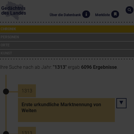
Gedächtnis
des Landes
Über die Datenbank
Merkliste
CHRONIK
PERSONEN
ORTE
KUNST
Ihre Suche nach ab Jahr:
"1313"
ergab
6096 Ergebnisse
.
1313
Erste urkundliche Marktnennung von
Weiten
1313