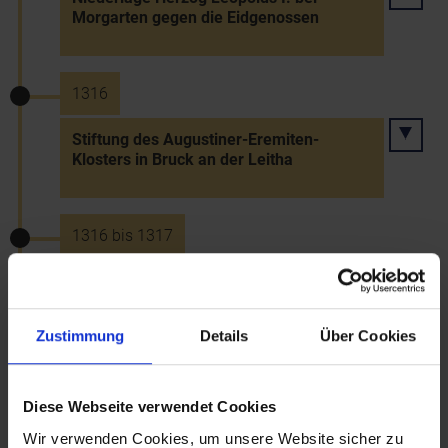
Morgarten gegen die Eidgenossen
1316
Stiftung des Augustiner-Eremiten-
Klosters in Bruck an der Leitha
1316 bis 1317
Hungersnot, Regenfälle und
Überschwemmungen
Zustimmung
Details
Über Cookies
1316
Diese Webseite verwendet Cookies
Stiftbrief König Friedrichs d. Schönen für
Wir verwenden Cookies, um unsere Website sicher zu
die Kartause Allerheiligental in