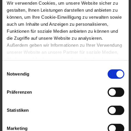
Wir verwenden Cookies, um unsere Website sicher zu
14.9.1322
gestalten, Ihnen Leistungen darstellen und anbieten zu
Stadtbrand in Klosterneuburg -
können, um Ihre Cookie-Einwilligung zu verwalten sowie
Zerstörung des Stifts und des
auch um Inhalte und Anzeigen zu personalisieren,
Herzogshofs
Funktionen für soziale Medien anbieten zu können und
die Zugriffe auf unsere Website zu analysieren.
Außerdem geben wir Informationen zu Ihrer Verwendung
28.9.1322
unserer Website an unsere Partner für soziale Medien,
Werbung und Analysen weiter, die auch in Ländern sind,
Entscheidungschlacht bei Mühldorf/Inn
in denen kein angemessenes Datenschutzniveau
Einwilligungsauswahl
im Thronstreit zwischen den deutschen
gegeben ist, und in denen Sie Ihre Rechte uU nicht
Notwendig
Königen Friedrich d. Schönen und Ludwig
effektiv durchsetzen können. Unsere Partner führen
d. Bayern: Niederlage und
diese Informationen möglicherweise mit weiteren Daten
Gefangennahme Friedrichs d. Schönen
Präferenzen
zusammen, die Sie ihnen bereitgestellt haben oder die
sie im Rahmen Ihrer Nutzung der Dienste gesammelt
haben.
1324
Statistiken
Erste urkundliche Marktnennung von
Marketing
Hohenruppersdorf