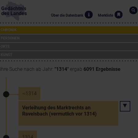
Gedächtnis
des Landes
Über die Datenbank
Merkliste
CHRONIK
PERSONEN
ORTE
KUNST
Ihre Suche nach ab Jahr:
"1314"
ergab
6091 Ergebnisse
.
~1314
Verleihung des Marktrechts an
Ravelsbach (vermutlich vor 1314)
1314