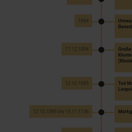
1094
Umwand
Benedi
17.12.1094
Große 
Kloste
(Klost
12.10.1095
Tod Ma
Leopol
12.10.1095 bis 15.11.1136
Markgr