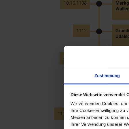
10.10.1108
Markgr
Wuller
1112
Gründu
Udals
~18.8.1112
Stiftu
Bischo
Zustimmung
~1113
Bau ei
durch 
Diese Webseite verwendet 
Wir verwenden Cookies, um u
Ihre Cookie-Einwilligung zu 
1113 bis 1114
Erste 
Medien anbieten zu können u
Ihrer Verwendung unserer Web