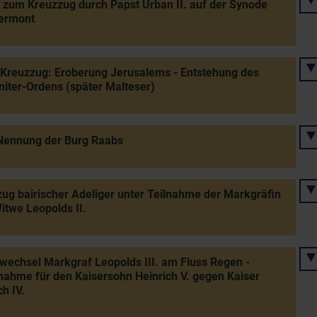
 zum Kreuzzug durch Papst Urban II. auf der Synode
lermont
 Kreuzzug: Eroberung Jerusalems - Entstehung des
iter-Ordens (später Malteser)
Nennung der Burg Raabs
ug bairischer Adeliger unter Teilnahme der Markgräfin
Witwe Leopolds II.
wechsel Markgraf Leopolds III. am Fluss Regen -
nahme für den Kaisersohn Heinrich V. gegen Kaiser
ch IV.