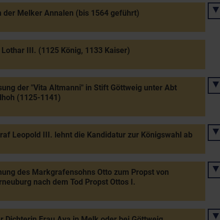
 der Melker Annalen (bis 1564 geführt)
 Lothar III. (1125 König, 1133 Kaiser)
ung der "Vita Altmanni" in Stift Göttweig unter Abt
lhoh (1125-1141)
af Leopold III. lehnt die Kandidatur zur Königswahl ab
nung des Markgrafensohns Otto zum Propst von
rneuburg nach dem Tod Propst Ottos I.
r Dichterin Frau Ava in Melk oder bei Göttweig