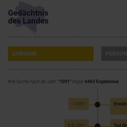
Gedächtnis
des Landes
CHRONIK
PERSO
Ihre Suche nach ab Jahr:
"1091"
ergab
6463 Ergebnisse
.
~1091
Erwähn
8.8.1091
Tod Bi