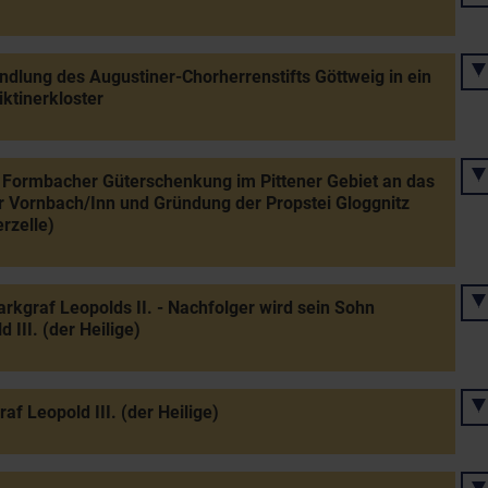
lung des Augustiner-Chorherrenstifts Göttweig in ein
ktinerkloster
Formbacher Güterschenkung im Pittener Gebiet an das
r Vornbach/Inn und Gründung der Propstei Gloggnitz
erzelle)
rkgraf Leopolds II. - Nachfolger wird sein Sohn
d III. (der Heilige)
af Leopold III. (der Heilige)