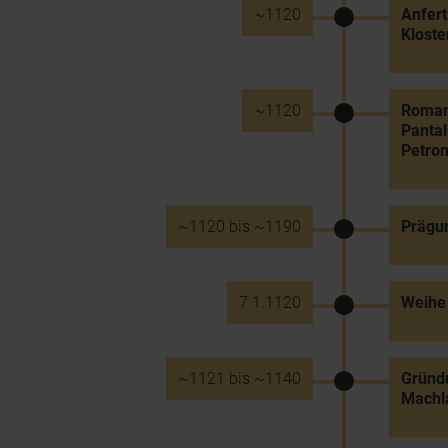
~1120
Anfert
Kloste
~1120
Romani
Pantal
Petron
~1120 bis ~1190
Prägu
7.1.1120
Weihe 
~1121 bis ~1140
Gründu
Machla