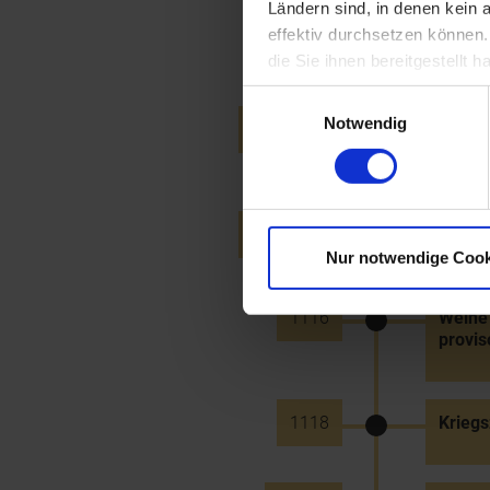
Ländern sind, in denen kein
1113
Stiftb
effektiv durchsetzen können
des n
die Sie ihnen bereitgestellt
Einwilligungsauswahl
Notwendig
12.6.1114
Grunds
Propst
14.6.1114
Grunds
Nur notwendige Cook
1116
Weihe 
provis
1118
Kriegs