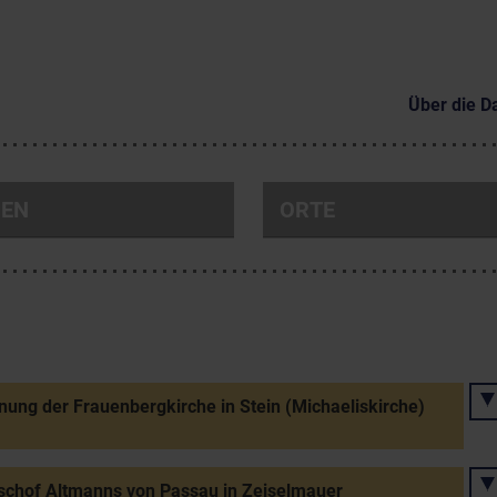
Über die D
NEN
ORTE
ung der Frauenbergkirche in Stein (Michaeliskirche)
schof Altmanns von Passau in Zeiselmauer