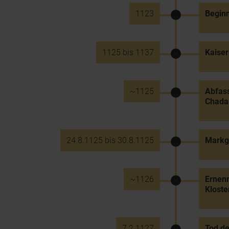
1123
Beginn
1125 bis 1137
Kaiser
~1125
Abfass
Chada
24.8.1125 bis 30.8.1125
Markgr
~1126
Ernen
Kloste
7.2.1127
Tod de