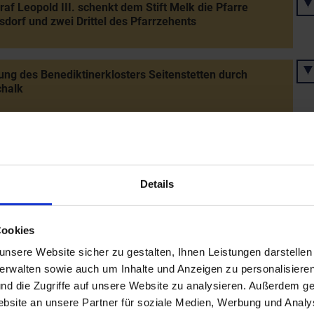
af Leopold III. schenkt dem Stift Melk die Pfarre
sdorf und zwei Drittel des Pfarrzehents
ng des Benediktinerklosters Seitenstetten durch
chalk
ng des Chorherrenstifts St. Georgen an der Traisen durch
f Ulrich von Passau (1244 nach Herzogenburg verlegt)
Details
ner Residenz und eines Klosters in Klosterneuburg
Markgraf Leopold III.
Cookies
nsere Website sicher zu gestalten, Ihnen Leistungen darstelle
verwalten sowie auch um Inhalte und Anzeigen zu personalisieren
Marktnennung von Wullersdorf
nd die Zugriffe auf unsere Website zu analysieren. Außerdem ge
site an unsere Partner für soziale Medien, Werbung und Analys