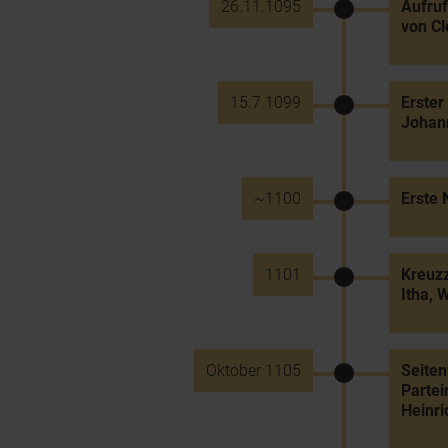
26.11.1095
Aufruf
von C
15.7.1099
Erster
Johann
~1100
Erste 
1101
Kreuzz
Itha, 
Oktober 1105
Seiten
Partei
Heinri