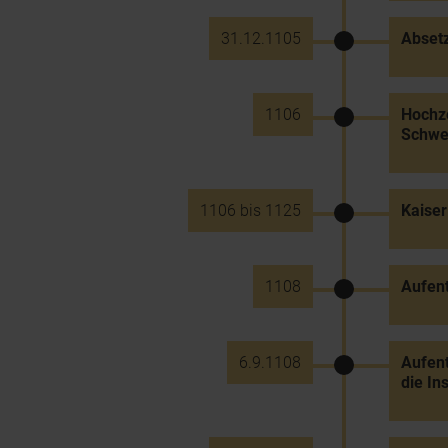
31.12.1105
Absetz
1106
Hochze
Schwes
1106 bis 1125
Kaiser
1108
Aufent
6.9.1108
Aufent
die In