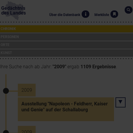
Gedächtnis
des Landes
Über die Datenbank
Merkliste
CHRONIK
PERSONEN
ORTE
KUNST
Ihre Suche nach ab Jahr:
"2009"
ergab
1109 Ergebnisse
.
2009
Ausstellung "Napoleon - Feldherr, Kaiser
und Genie" auf der Schallaburg
2009