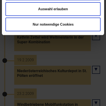
Serie von Brandstiftungen in Hirschwang
Auswahl erlauben
Nur notwendige Cookies
6.2.2009
Kathrin Zettel wird Weltmeisterin in der
Super-Kombination
19.2.2009
Niederösterreichisches Kulturdepot in St.
Pölten eröffnet
23.2.2009
Windbetriebene Mobilfunkstation in