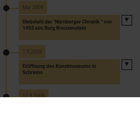
Mai 2009
Diebstahl der "Nürnberger Chronik " von
1493 aus Burg Kreuzenstein
1.5.2009
Eröffnung des Kunstmuseums in
Schrems
12.5.2009
Gründung der "Adolf Frohner
gemeinnützige Privatstiftung"