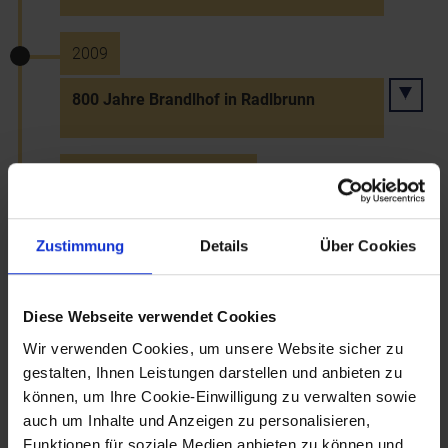
2009
800 Jahre Brandlhof in Radlbrunn
~6.1.2009 bis 21.1.2009
Gaslieferstopp Russlands wegen eines
russisch-ukrainischen Gasstreits
Zustimmung
Details
Über Cookies
7.1.2009
Diese Webseite verwendet Cookies
Wir verwenden Cookies, um unsere Website sicher zu
Inbetriebnahme des neuen Bürgerbüros
gestalten, Ihnen Leistungen darstellen und anbieten zu
im Landhaus St. Pölten
können, um Ihre Cookie-Einwilligung zu verwalten sowie
auch um Inhalte und Anzeigen zu personalisieren,
Funktionen für soziale Medien anbieten zu können und