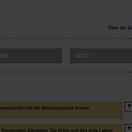
Über die D
NEN
ORTE
meistertitel für die Weinbauschule Krems
s Symposium Dürnstein "Die Krise und das gute Leben"