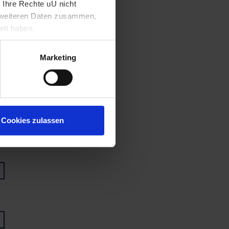
 Ihre Rechte uU nicht
t weiteren Daten zusammen,
elt haben.
Marketing
Cookies zulassen