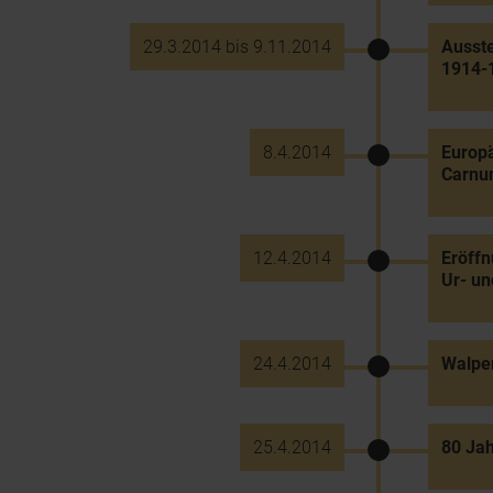
29.3.2014 bis 9.11.2014
Ausste
1914-1
8.4.2014
Europä
Carnu
12.4.2014
Eröff
Ur- un
24.4.2014
Walpe
25.4.2014
80 Ja