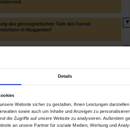
österreich
ung des geomagnetischen Teils des Conrad
vatoriums in Muggendorf
ahre Kartause Mauerbach
ird "FairTrade-Gemeinde"
Details
Cookies
hr-Jubiläum des Stiftes Klosterneuburg
nsere Website sicher zu gestalten, Ihnen Leistungen darstelle
verwalten sowie auch um Inhalte und Anzeigen zu personalisieren
ihung des Gemeindewappens an Parbasdorf
nd die Zugriffe auf unsere Website zu analysieren. Außerdem ge
site an unsere Partner für soziale Medien, Werbung und Analys