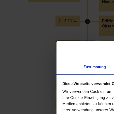
Nieder
21.5.2014
Eröffn
Obser
24.5.2014
700 J
6.6.2014
KIlb w
Zustimmung
Diese Webseite verwendet 
12.6.2014
900-Ja
Wir verwenden Cookies, um u
Ihre Cookie-Einwilligung zu 
15.6.2014
Verle
Medien anbieten zu können u
Ihrer Verwendung unserer Web