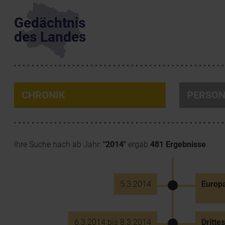
Gedächtnis
des Landes
CHRONIK
PERSO
Ihre Suche nach ab Jahr:
"2014"
ergab
481 Ergebnisse
.
5.3.2014
Europa
6.3.2014 bis 8.3.2014
Dritte