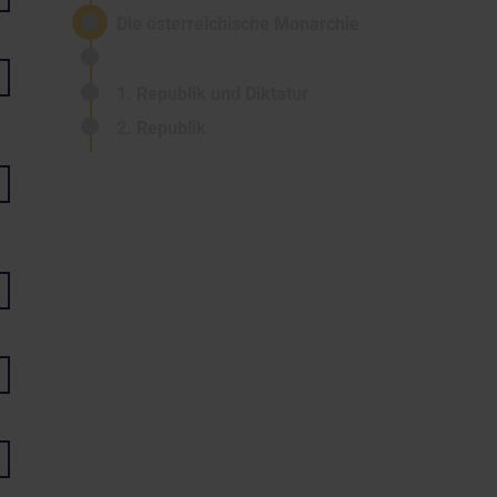
Die österreichische Monarchie
1. Republik und Diktatur
2. Republik