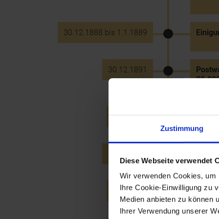
30.12.1888 bis 1.1.1889
Einigu
30.12.1891
Postwa
20.000
25.9.1897
Fahrt
Zustimmung
29.11.1897
Stadt
Diese Webseite verwendet 
Wir verwenden Cookies, um u
Ihre Cookie-Einwilligung zu 
29.9.1898
Stadt
Medien anbieten zu können u
Ihrer Verwendung unserer Web