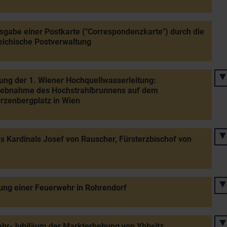
sgabe einer Postkarte ("Correspondenzkarte") durch die
eichische Postverwaltung
ung der 1. Wiener Hochquellwasserleitung:
riebnahme des Hochstrahlbrunnens auf dem
zenbergplatz in Wien
s Kardinals Josef von Rauscher, Fürsterzbischof von
ng einer Feuerwehr in Rohrendorf
hr-Jubiläum der Markterhebung von Ybbsitz