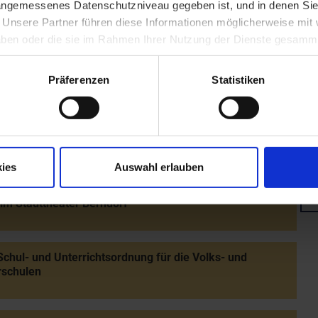
 angemessenes Datenschutzniveau gegeben ist, und in denen Sie
ung des Stadttheaters Berndorf durch Kaiser Franz
. Unsere Partner führen diese Informationen möglicherweise mi
 I.
 haben oder die sie im Rahmen Ihrer Nutzung der Dienste gesamm
Präferenzen
Statistiken
stellung der neuen Domtürme von Wiener Neustadt
rmanöver im Raum Gänserndorf-Bockfließ unter
hme Kaiser Franz Josephs I.
ies
Auswahl erlauben
im Stadttheater Berndorf
chul- und Unterrichtsordnung für die Volks- und
rschulen