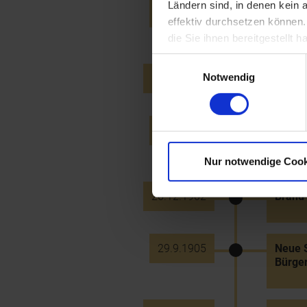
Ländern sind, in denen kein
27.9.1899
Eröffn
effektiv durchsetzen können
Joseph
die Sie ihnen bereitgestellt
Einwilligungsauswahl
Notwendig
29.11.1899
Fertig
30.8.1901
Kaise
Teilna
Nur notwendige Cook
26.12.1902
Brand 
29.9.1905
Neue S
Bürge