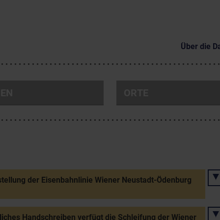
Über die D
NEN
ORTE
stellung der Eisenbahnlinie Wiener Neustadt-Ödenburg
liches Handschreiben verfügt die Schleifung der Wiener