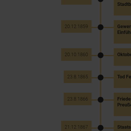
Stadtb
20.12.1859
Gewer
Einfüh
20.10.1860
Oktob
23.8.1865
Tod Fe
23.8.1866
Friede
Preuß
21.12.1867
Staat