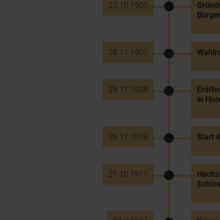
20.10.1905
Gründ
Bürger
28.11.1905
Wahlre
29.11.1908
Eröffn
in Hor
26.11.1909
Start 
21.10.1911
Hochze
Schlos