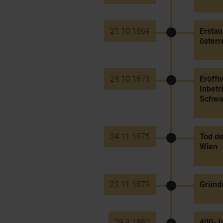
21.10.1869
Erstau
österr
24.10.1873
Eröffn
Inbet
Schwar
24.11.1875
Tod de
Wien
22.11.1879
Gründu
29.9.1880
400-Ja