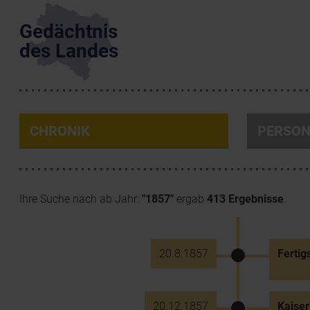
Gedächtnis
des Landes
CHRONIK
PERSO
Ihre Suche nach ab Jahr:
"1857"
ergab
413 Ergebnisse
.
20.8.1857
Fertig
20.12.1857
Kaiser