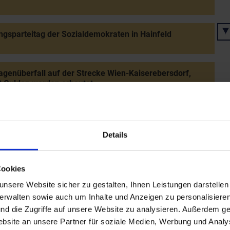
ngsparteitag der Sozialdemokraten in Hainfeld
genüberfall auf der Strecke Wien-Kaiserebersdorf,
 Gulden werden erbeutet
 der Schneebergbahn bis zum Hochschneeberg
Details
erhebung von Amstetten
Cookies
nsere Website sicher zu gestalten, Ihnen Leistungen darstelle
verwalten sowie auch um Inhalte und Anzeigen zu personalisieren
erhebung von Melk
nd die Zugriffe auf unsere Website zu analysieren. Außerdem ge
site an unsere Partner für soziale Medien, Werbung und Analys