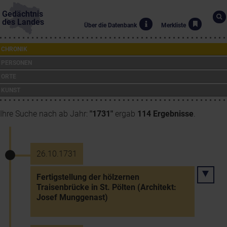
Gedächtnis
des Landes
Über die Datenbank
Merkliste
CHRONIK
PERSONEN
ORTE
KUNST
Ihre Suche nach ab Jahr:
"1731"
ergab
114 Ergebnisse
.
26.10.1731
Fertigstellung der hölzernen
Traisenbrücke in St. Pölten (Architekt:
Josef Munggenast)