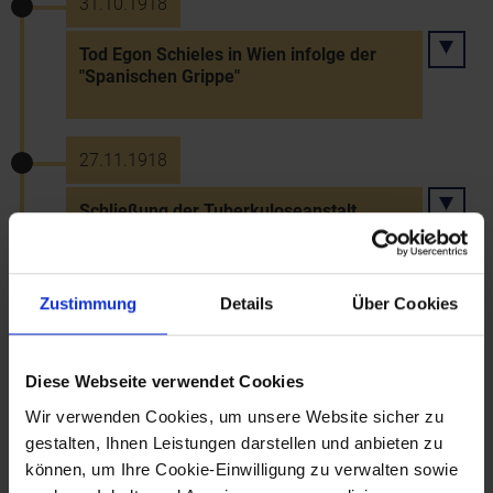
31.10.1918
Tod Egon Schieles in Wien infolge der
"Spanischen Grippe"
27.11.1918
Schließung der Tuberkuloseanstalt
Alland wegen Kohlemangels
Zustimmung
Details
Über Cookies
30.11.1920
Landesverfassung für NÖ-Land - Bildung
Diese Webseite verwendet Cookies
einer Landesregierung
Wir verwenden Cookies, um unsere Website sicher zu
gestalten, Ihnen Leistungen darstellen und anbieten zu
können, um Ihre Cookie-Einwilligung zu verwalten sowie
28.12.1920