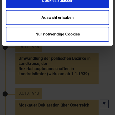
Cookies zulassen
30.10.1934
Beschluss der ständischen
Auswahl erlauben
Landesversammlung durch den NÖ
(Rumpf-)Landtag
Nur notwendige Cookies
28.11.1938
Umwandlung der politischen Bezirke in
Landkreise, der
Bezirkshauptmannschaften in
Landratsämter (wirksam ab 1.1.1939)
30.10.1943
Moskauer Deklaration über Österreich