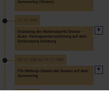
Semmering (Slalom)
27.10.1996
Gründung des Nationalparks Donau-
Auen: Vertragsunterzeichnung auf dem
Schlossberg Hainburg
28.12.1996 bis 29.12.1996
FIS-Weltcup-Slalom der Damen auf dem
Semmering
29.11.1998
Wiedereinweihung der renovierten Kirche