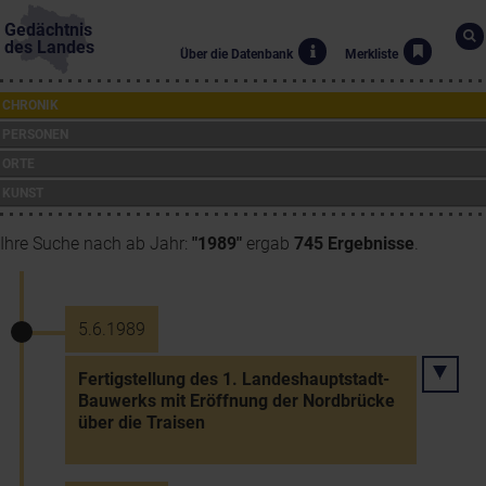
Gedächtnis
des Landes
Über die Datenbank
Merkliste
CHRONIK
PERSONEN
ORTE
KUNST
Ihre Suche nach ab Jahr:
"1989"
ergab
745 Ergebnisse
.
5.6.1989
Fertigstellung des 1. Landeshauptstadt-
Bauwerks mit Eröffnung der Nordbrücke
über die Traisen