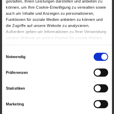
gestalten, Ihnen Leistungen darstellen und anbieten zu
Großdemonstration gegen Bischof Krenn
können, um Ihre Cookie-Einwilligung zu verwalten sowie
in St. Pölten nach dem Rücktritt des
auch um Inhalte und Anzeigen zu personalisieren,
Dompfarrers Prälat Oppolzer
Funktionen für soziale Medien anbieten zu können und
die Zugriffe auf unsere Website zu analysieren.
Außerdem geben wir Informationen zu Ihrer Verwendung
25.9.1993
unserer Website an unsere Partner für soziale Medien,
Werbung und Analysen weiter, die auch in Ländern sind,
Elektrifizierter Betrieb auf der Bahnlinie
in denen kein angemessenes Datenschutzniveau
Einwilligungsauswahl
Hollabrunn-Retz
gegeben ist, und in denen Sie Ihre Rechte uU nicht
Notwendig
effektiv durchsetzen können. Unsere Partner führen
diese Informationen möglicherweise mit weiteren Daten
25.10.1993
Präferenzen
zusammen, die Sie ihnen bereitgestellt haben oder die
sie im Rahmen Ihrer Nutzung der Dienste gesammelt
Neuer Abt im Stift Lilienfeld
haben.
Statistiken
5.11.1993
Marketing