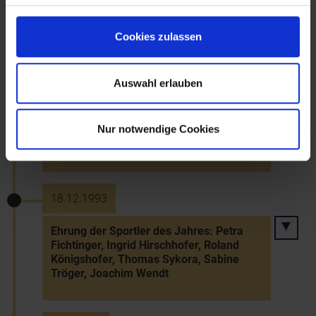
Eröffnung einer HTL für Elektronik und
Automatisierung in Karlstein
Cookies zulassen
7.12.1993
Auswahl erlauben
Ernennung des Frankfurter
Kulturmanagers Dieter Rexroth zum
Nur notwendige Cookies
Manager des Kulturbezirks (Rücktritt
1996)
18.12.1993
Ehrung der Sportler des Jahres: Petra
Fichtinger, Ingrid Hirschhofer, Roland
Königshofer, Thomas Sykora, Sabine
Tröger, Joachim Wendt