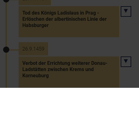
Tod des Königs Ladislaus in Prag -
Erlöschen der albertinischen Linie der
Habsburger
26.9.1459
Verbot der Errichtung weiterer Donau-
Ladstätten zwischen Krems und
Korneuburg
20.12.1459
Pästliche Bestätigung für das von Kaiser
Friedrich III. gegründete Augustiner-
Chorherrenstift in Wiener Neustadt
(regulierte Chorherren)