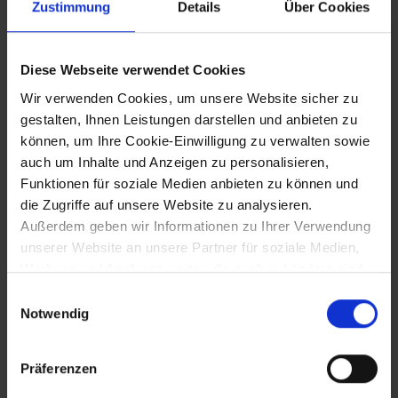
Zustimmung
Details
Über Cookies
Hausordnung Herzog Albrechts II.:
Gemeinsame Regierung aller Söhne
Diese Webseite verwendet Cookies
Wir verwenden Cookies, um unsere Website sicher zu
20.7.1358
gestalten, Ihnen Leistungen darstellen und anbieten zu
können, um Ihre Cookie-Einwilligung zu verwalten sowie
Tod Herzog Albrechts II. in Wien -
auch um Inhalte und Anzeigen zu personalisieren,
Nachfolger wird sein Sohn Rudolf IV.
Funktionen für soziale Medien anbieten zu können und
die Zugriffe auf unsere Website zu analysieren.
Außerdem geben wir Informationen zu Ihrer Verwendung
20.7.1358 bis 27.7.1365 v. Chr.
unserer Website an unsere Partner für soziale Medien,
Werbung und Analysen weiter, die auch in Ländern sind,
Herzog Rudolf IV. (der Stifter)
in denen kein angemessenes Datenschutzniveau
Einwilligungsauswahl
gegeben ist, und in denen Sie Ihre Rechte uU nicht
Notwendig
effektiv durchsetzen können. Unsere Partner führen
21.3.1359
diese Informationen möglicherweise mit weiteren Daten
Präferenzen
zusammen, die Sie ihnen bereitgestellt haben oder die
Einführung des Ungelds (10%
sie im Rahmen Ihrer Nutzung der Dienste gesammelt