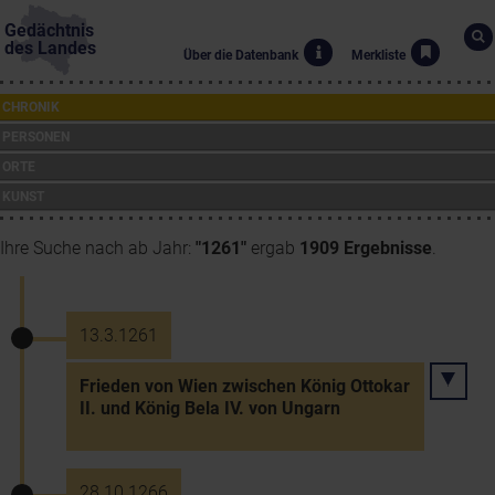
Gedächtnis
des Landes
Über die Datenbank
Merkliste
CHRONIK
PERSONEN
ORTE
KUNST
Ihre Suche nach ab Jahr:
"1261"
ergab
1909 Ergebnisse
.
13.3.1261
Frieden von Wien zwischen König Ottokar
II. und König Bela IV. von Ungarn
28.10.1266