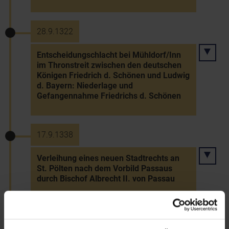
28.9.1322
Entscheidungschlacht bei Mühldorf/Inn
im Thronstreit zwischen den deutschen
Königen Friedrich d. Schönen und Ludwig
d. Bayern: Niederlage und
Gefangennahme Friedrichs d. Schönen
17.9.1338
Verleihung eines neuen Stadtrechts an
St. Pölten nach dem Vorbild Passaus
durch Bischof Albrecht II. von Passau
25.11.1355