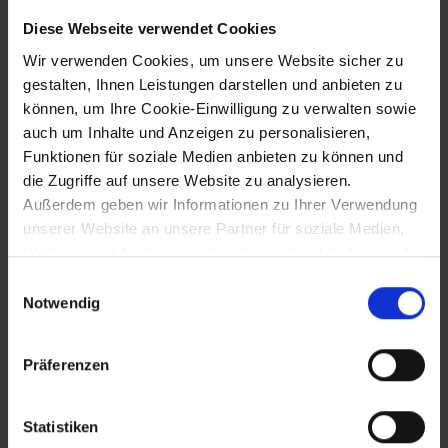
wird Landesfürst in den österreichischen
Erbländern
Diese Webseite verwendet Cookies
Wir verwenden Cookies, um unsere Website sicher zu
gestalten, Ihnen Leistungen darstellen und anbieten zu
22.4.1522
können, um Ihre Cookie-Einwilligung zu verwalten sowie
auch um Inhalte und Anzeigen zu personalisieren,
Beschluss eines Feldzugs gegen die
Funktionen für soziale Medien anbieten zu können und
Osmanen auf dem Landtag in Wiener
die Zugriffe auf unsere Website zu analysieren.
Neustadt
Außerdem geben wir Informationen zu Ihrer Verwendung
unserer Website an unsere Partner für soziale Medien,
Werbung und Analysen weiter, die auch in Ländern sind,
29.8.1526
in denen kein angemessenes Datenschutzniveau
Einwilligungsauswahl
gegeben ist, und in denen Sie Ihre Rechte uU nicht
Notwendig
Schlacht von Mohacs: Niederlage der
effektiv durchsetzen können. Unsere Partner führen
Ungarn gegen die Osmanen und Tod
König Ludwigs II. von Ungarn
diese Informationen möglicherweise mit weiteren Daten
Präferenzen
zusammen, die Sie ihnen bereitgestellt haben oder die
sie im Rahmen Ihrer Nutzung der Dienste gesammelt
haben.
26.9.1529 bis 14.10.1529
Statistiken