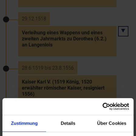
29.12.1518
Verleihung eines Wappens und eines
zweiten Jahrmarkts zu Dorothea (6.2.)
an Langenlois
28.6.1519 bis 23.8.1556
Kaiser Karl V. (1519 König, 1520
erwählter römischer Kaiser, resigniert
1556)
29.4.1521
Zustimmung
Details
Über Cookies
Wormser Vertrag: Erzherzog Ferdinand I.