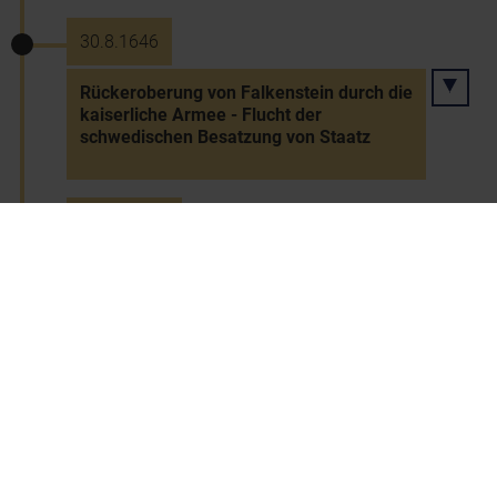
30.8.1646
Rückeroberung von Falkenstein durch die
kaiserliche Armee - Flucht der
schwedischen Besatzung von Staatz
24.10.1648
Westfälischer Friede - Ende des
Dreißigjährigen Kriegs
25.4.1660
Grundsteinlegung der Wallfahrtskirche
Maria Taferl