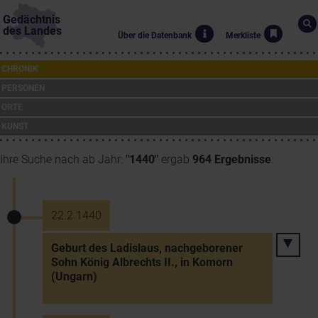
Gedächtnis
des Landes
Über die Datenbank
Merkliste
CHRONIK
PERSONEN
ORTE
KUNST
Ihre Suche nach ab Jahr:
"1440"
ergab
964 Ergebnisse
.
22.2.1440
Geburt des Ladislaus, nachgeborener
Sohn König Albrechts II., in Komorn
(Ungarn)