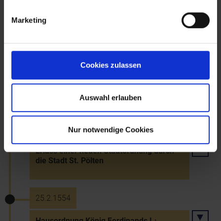
Erste Türkenbelagerung Wiens -
Verwüstungen in Niederösterreich
Marketing
30.8.1548
Cookies zulassen
Weingartenordnung König Ferdinands I.
für den Kremser Raum
Auswahl erlauben
26.2.1549
Nur notwendige Cookies
Erlass einer neuen Stadtordnung durch
die Stadt St. Pölten
25.2.1554
Hausordnung König Ferdinands I.: