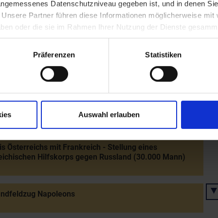
 angemessenes Datenschutzniveau gegeben ist, und in denen Sie
. Unsere Partner führen diese Informationen möglicherweise mi
n von Schönbrunn mit Napoleon
 haben oder die sie im Rahmen Ihrer Nutzung der Dienste gesamm
Präferenzen
Statistiken
digung des Staatsbankrotts
 des Königs von Rom, Sohn Napoleons und Marie
s (später Herzog von Reichstadt)
ies
Auswahl erlauben
s Österreichs mit Frankreich - Stellung eines
eichischen Hilfskorps gegen Russland (30.000 Mann)
andfeldzug Napoleons