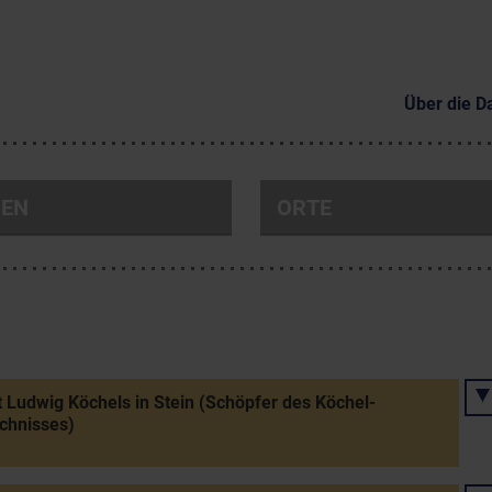
Über die D
NEN
ORTE
 Ludwig Köchels in Stein (Schöpfer des Köchel-
chnisses)