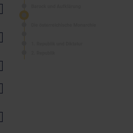
Barock und Aufklärung
Die österreichische Monarchie
1. Republik und Diktatur
2. Republik