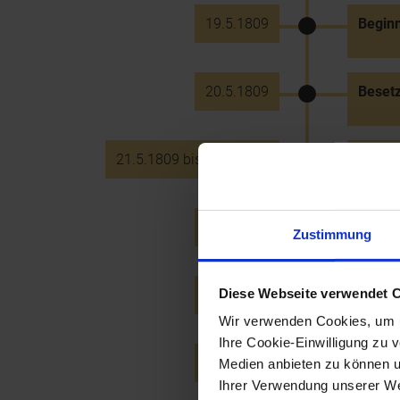
19.5.1809
Beginn
20.5.1809
Besetz
21.5.1809 bis 22.5.1809
Schlac
27.5.1809
Rückzu
Zustimmung
Diese Webseite verwendet 
31.5.1809
Tod J
Wir verwenden Cookies, um u
Ihre Cookie-Einwilligung zu 
17.6.1809
Prozes
Medien anbieten zu können u
franzö
Ihrer Verwendung unserer Web