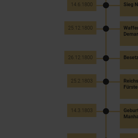
14.6.1800
Sieg N
25.12.1800
Waffen
Demark
26.12.1800
Besetz
25.2.1803
Reichs
Fürst
14.3.1803
Geburt
Manha