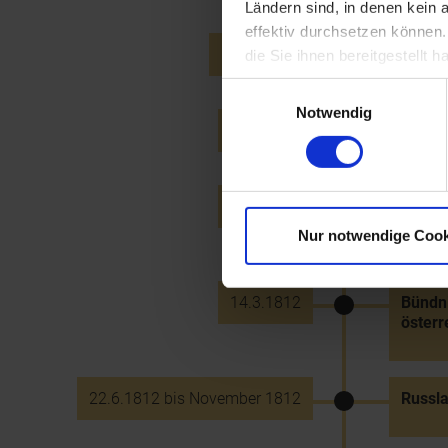
Ländern sind, in denen kein
effektiv durchsetzen können
14.10.1809
Friede
die Sie ihnen bereitgestellt
Einwilligungsauswahl
Notwendig
20.2.1811
Verkün
20.3.1811
Geburt
Louise
Nur notwendige Cook
14.3.1812
Bündni
österr
22.6.1812 bis November 1812
Russl