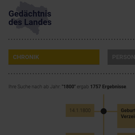
Gedächtnis
des Landes
CHRONIK
PERSO
Ihre Suche nach ab Jahr:
"1800"
ergab
1757 Ergebnisse
.
14.1.1800
Geburt
Verzei