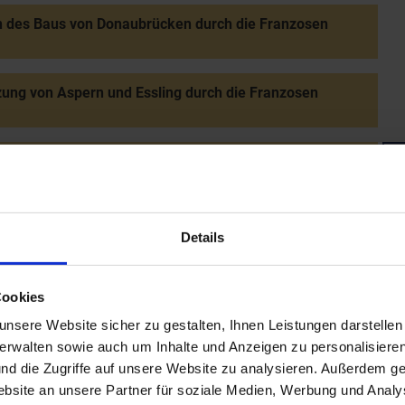
 des Baus von Donaubrücken durch die Franzosen
ung von Aspern und Essling durch die Franzosen
ht bei Aspern: Sieg Erzherzog Karls über Napoleon
g der Franzosen in die Lobau
Details
Cookies
oseph Haydns in Wien
nsere Website sicher zu gestalten, Ihnen Leistungen darstelle
verwalten sowie auch um Inhalte und Anzeigen zu personalisieren
s in St. Pölten wegen Widerstands gegen die
nd die Zugriffe auf unsere Website zu analysieren. Außerdem ge
sische Besatzung (vier Todesurteile)
site an unsere Partner für soziale Medien, Werbung und Analys