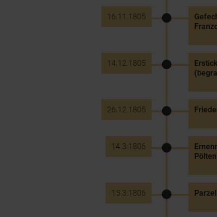
16.11.1805
Gefech
Franz
14.12.1805
Erstic
(begra
26.12.1805
Friede
14.3.1806
Ernenn
Pölten
15.3.1806
Parzel