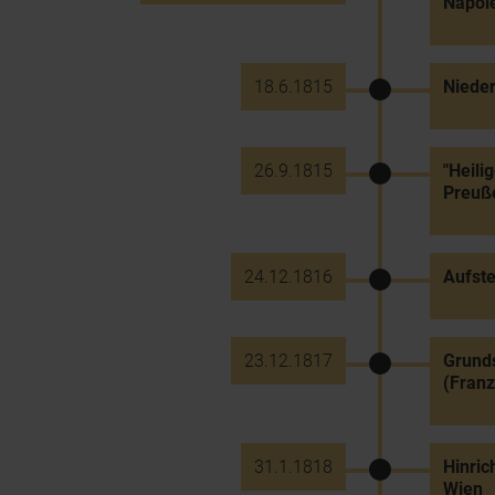
Napol
18.6.1815
Nieder
26.9.1815
"Heili
Preuß
24.12.1816
Aufste
23.12.1817
Grunds
(Franz
31.1.1818
Hinric
Wien