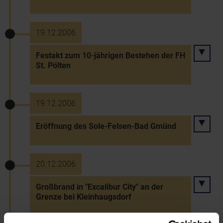
19.12.2006
Festakt zum 10-jährigen Bestehen der FH
St. Pölten
19.12.2006
Eröffnung des Sole-Felsen-Bad Gmünd
20.12.2006
Großbrand in "Excalibur City" an der
Grenze bei Kleinhaugsdorf