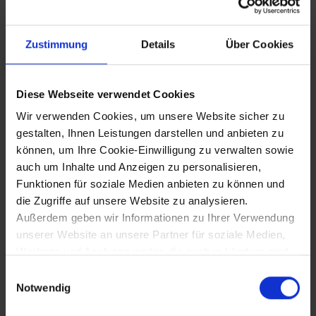
28.12.2006
Zustimmung
Details
Über Cookies
Heimsieg Kathrin Zettels (Göstling) beim
Weltcup-Riesentorlauf am Semmering
Diese Webseite verwendet Cookies
31.12.2006
Wir verwenden Cookies, um unsere Website sicher zu
gestalten, Ihnen Leistungen darstellen und anbieten zu
Überraschender Tod von Innenministerin
können, um Ihre Cookie-Einwilligung zu verwalten sowie
Liese Prokop
auch um Inhalte und Anzeigen zu personalisieren,
Funktionen für soziale Medien anbieten zu können und
die Zugriffe auf unsere Website zu analysieren.
7.12.2007
Außerdem geben wir Informationen zu Ihrer Verwendung
unserer Website an unsere Partner für soziale Medien,
Eröffnung der "Lebenswelt Weinviertel"
Werbung und Analysen weiter, die auch in Ländern sind,
im Museumszentrum Mistelbach
in denen kein angemessenes Datenschutzniveau
Einwilligungsauswahl
gegeben ist, und in denen Sie Ihre Rechte uU nicht
Notwendig
effektiv durchsetzen können. Unsere Partner führen