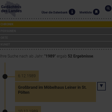
Gedächtnis
des Landes
Über die Datenbank
Merkliste
CHRONIK
PERSONEN
ORTE
KUNST
Ihre Suche nach ab Jahr:
"1989"
ergab
52 Ergebnisse
.
6.12.1989
Großbrand im Möbelhaus Leiner in St.
Pölten
10.12.1989