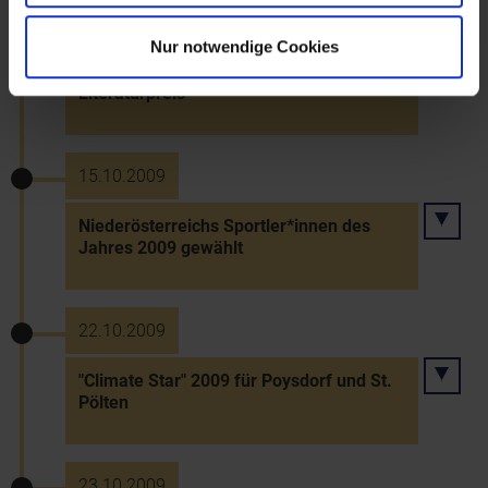
28.9.2009
Nur notwendige Cookies
Paulus Hochgatterer erhält in Brüssel EU-
Literaturpreis
15.10.2009
Niederösterreichs Sportler*innen des
Jahres 2009 gewählt
22.10.2009
"Climate Star" 2009 für Poysdorf und St.
Pölten
23.10.2009