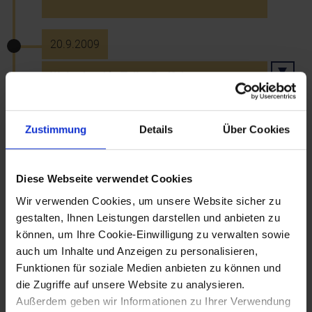
20.9.2009
Weltrekord in Tulln: Radfahrer
transportieren über 29 Tonnen
Zuckerrüben
Zustimmung
Details
Über Cookies
20.9.2009
Diese Webseite verwendet Cookies
Guckkastenmuseum in Hardegg eröffnet
Wir verwenden Cookies, um unsere Website sicher zu
gestalten, Ihnen Leistungen darstellen und anbieten zu
können, um Ihre Cookie-Einwilligung zu verwalten sowie
24.9.2009
auch um Inhalte und Anzeigen zu personalisieren,
Funktionen für soziale Medien anbieten zu können und
Publizist und Journalist Paul Lendvai
die Zugriffe auf unsere Website zu analysieren.
erhält Ehrenplakette des Landes
Außerdem geben wir Informationen zu Ihrer Verwendung
Niederösterreich