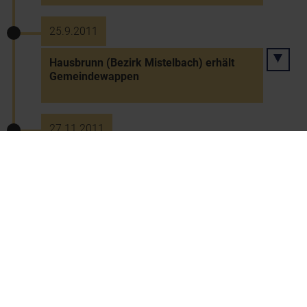
25.9.2011
Hausbrunn (Bezirk Mistelbach) erhält
Gemeindewappen
27.11.2011
Bad Pirawarth wird "FairTrade-
Gemeinde"
17.12.2011
Gerersdorf wird "FairTrade-Gemeinde"