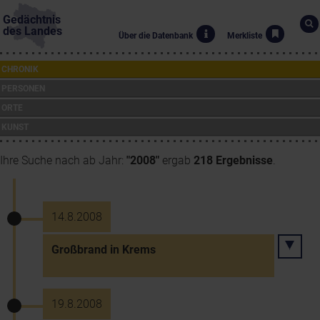
Gedächtnis
des Landes
Über die Datenbank
Merkliste
CHRONIK
PERSONEN
ORTE
KUNST
Ihre Suche nach ab Jahr:
"2008"
ergab
218 Ergebnisse
.
14.8.2008
Großbrand in Krems
19.8.2008