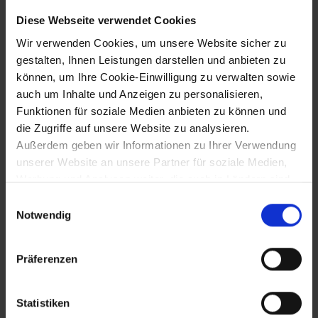
Diese Webseite verwendet Cookies
29.11.1486
Wir verwenden Cookies, um unsere Website sicher zu
gestalten, Ihnen Leistungen darstellen und anbieten zu
Kapitulation Eggenburgs vor den Ungarn
können, um Ihre Cookie-Einwilligung zu verwalten sowie
auch um Inhalte und Anzeigen zu personalisieren,
Funktionen für soziale Medien anbieten zu können und
25.12.1487
die Zugriffe auf unsere Website zu analysieren.
Außerdem geben wir Informationen zu Ihrer Verwendung
Wappenverleihung an St. Pölten durch
unserer Website an unsere Partner für soziale Medien,
König Matthias Corvinus (1486 Dez. 26?)
Werbung und Analysen weiter, die auch in Ländern sind,
in denen kein angemessenes Datenschutzniveau
Einwilligungsauswahl
gegeben ist, und in denen Sie Ihre Rechte uU nicht
Notwendig
29.12.1518
effektiv durchsetzen können. Unsere Partner führen
diese Informationen möglicherweise mit weiteren Daten
Präferenzen
Verleihung eines Wappens und eines
zusammen, die Sie ihnen bereitgestellt haben oder die
zweiten Jahrmarkts zu Dorothea (6.2.)
sie im Rahmen Ihrer Nutzung der Dienste gesammelt
an Langenlois
haben.
Statistiken