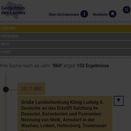
Gedächtnis
des Landes
Über die Datenbank
Merkliste
CHRONIK
PERSONEN
ORTE
KUNST
Ihre Suche nach ab Jahr:
"860"
ergab
152 Ergebnisse
.
20.11.860
Große Landschenkung König Ludwig d.
Deutsche an das Erzstift Salzburg im
Donautal, Karantanien und Pannonien:
Nennung von Melk, Arnsdorf in der
Wachau, Loiben, Hollenburg, Traismauer