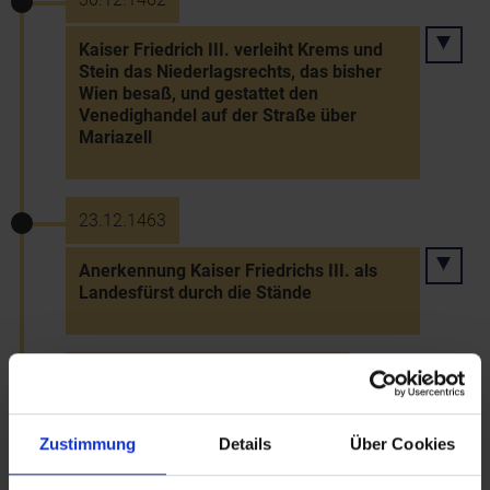
Kaiser Friedrich III. verleiht Krems und
Stein das Niederlagsrechts, das bisher
Wien besaß, und gestattet den
Venedighandel auf der Straße über
Mariazell
23.12.1463
Anerkennung Kaiser Friedrichs III. als
Landesfürst durch die Stände
23.11.1465 bis 25.12.1465 v. Chr.
Landtag in Korneuburg: Einigung Kaiser
Zustimmung
Details
Über Cookies
Friedrichs III. mit den Ständen bzgl. der
Bezahlung der Söldner