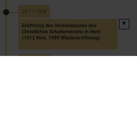
29.11.1908
Eröffnung des Vereinshauses des
Christlichen Arbeitervereins in Horn
(1912 Kino, 1989 Wiedereröffnung)
26.11.1909
Start des Militärlenkballons "Parseval" in
Fischamend
21.11.1916 bis 11.11.1918
Kaiser Karl I., letzter Kaiser von
Österreich (1918 Regierungsverzicht)