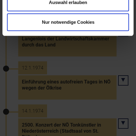
Auswahl erlauben
1.1.1974
Nur notwendige Cookies
Übernahme der Gartenbauschule
Langenlois der Landwirtschaftskammer
durch das Land
12.1.1974
Einführung eines autofreien Tages in NÖ
wegen der Ölkrise
14.1.1974
2500. Konzert der NÖ Tonkünstler in
Niederösterreich (Stadtsaal von St.