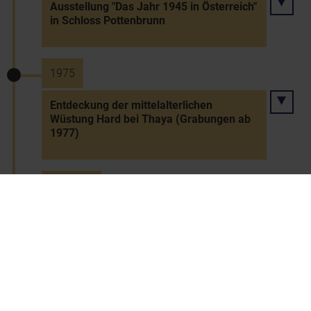
Ausstellung "Das Jahr 1945 in Österreich"
in Schloss Pottenbrunn
1975
Entdeckung der mittelalterlichen
Wüstung Hard bei Thaya (Grabungen ab
1977)
1.1.1975
Nur mehr 558 Gemeinden in NÖ
17.1.1975
Blockade der Zuckerfabrik Leopoldsdorf