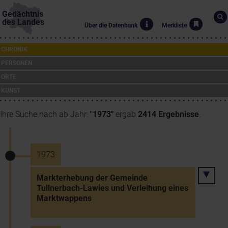
Gedächtnis
des Landes
Über die Datenbank
Merkliste
CHRONIK
PERSONEN
ORTE
KUNST
Ihre Suche nach ab Jahr:
"1973"
ergab
2414 Ergebnisse
.
1973
Markterhebung der Gemeinde
Tullnerbach-Lawies und Verleihung eines
Marktwappens