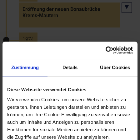
Eröffnung der neuen Donaubrücke
Krems-Mautern
1974
Eröffnung des Holzhackermuseums in
Naßwald (Huebmer Gedächtnisstätte)
Zustimmung
Details
Über Cookies
1974
Diese Webseite verwendet Cookies
Ausstellung "Die Bauernkriege in
Wir verwenden Cookies, um unsere Website sicher zu
Österreich" in Schloss Pottenbrunn
gestalten, Ihnen Leistungen darstellen und anbieten zu
können, um Ihre Cookie-Einwilligung zu verwalten sowie
auch um Inhalte und Anzeigen zu personalisieren,
1974
Funktionen für soziale Medien anbieten zu können und
die Zugriffe auf unsere Website zu analysieren.