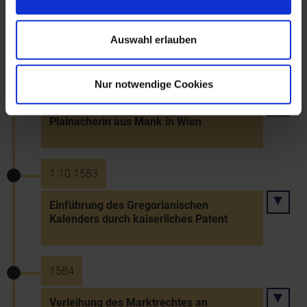
Errichtung des "Verderberhauses" in Retz
im Stil der venezianischen Renaissance
Auswahl erlauben
27.9.1583
Nur notwendige Cookies
Hinrichtung der als Hexe verurteilten Elsa
Plainacherin aus Mank in Wien
1.10.1583
Einführung des Gregorianischen
Kalenders durch kaiserliches Patent
1584
Verleihung des Marktrechtes an