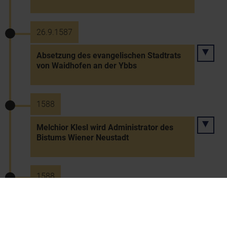
26.9.1587
Absetzung des evangelischen Stadtrats
von Waidhofen an der Ybbs
1588
Melchior Klesl wird Administrator des
Bistums Wiener Neustadt
1588
Erhebung des Kremser Metzen zum
Landmetzen (Getreidemaß)