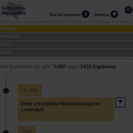
Gedächtnis
des Landes
Über die Datenbank
Merkliste
CHRONIK
PERSONEN
ORTE
KUNST
Ihre Suche nach ab Jahr:
"1580"
ergab
5426 Ergebnisse
.
16. Jhd.
Erste urkundliche Marktnennung von
Ladendorf
1580