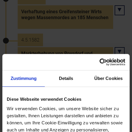
Verhaftung eines Greifensteiner Wirts
wegen Massenmordes an 185 Menschen
4.5.1582
Markterhebung von Poysdorf und
Verleihung eines Jahrmarkts durch
Kaiser Rudolf II.
Zustimmung
Details
Über Cookies
1583
Diese Webseite verwendet Cookies
Aufhebung des Benediktinerinnenstiftes
in Erla - Stiftsgüter zur Dotation des
Wir verwenden Cookies, um unsere Website sicher zu
Wiener Königinkloster der Klarissen
gestalten, Ihnen Leistungen darstellen und anbieten zu
können, um Ihre Cookie-Einwilligung zu verwalten sowie
auch um Inhalte und Anzeigen zu personalisieren,