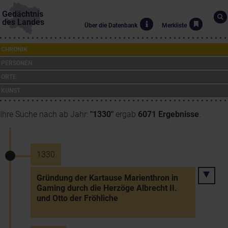
Gedächtnis
des Landes
Über die Datenbank
Merkliste
CHRONIK
PERSONEN
ORTE
KUNST
Ihre Suche nach ab Jahr:
"1330"
ergab
6071 Ergebnisse
.
1330
Gründung der Kartause Marienthron in
Gaming durch die Herzöge Albrecht II.
und Otto der Fröhliche