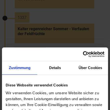
1337
Kalter regenreicher Sommer - Verfaulen
der Feldfrüchte
1337 bis 1349
Katastrophenjahre: Heuschrecken,
Zustimmung
Details
Über Cookies
Überschwemmungen, Erdbeben, Pest
Diese Webseite verwendet Cookies
1338
Wir verwenden Cookies, um unsere Website sicher zu
Judenpogrom in Pulkau wegen
gestalten, Ihnen Leistungen darstellen und anbieten zu
angeblichen Hostienfrevels
können, um Ihre Cookie-Einwilligung zu verwalten sowie