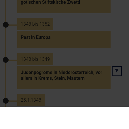
gotischen Stiftskirche Zwettl
1348 bis 1352
Pest in Europa
1348 bis 1349
Judenpogrome in Niederösterreich, vor
allem in Krems, Stein, Mautern
25.1.1348
Erdbeben in Friaul und Kärnten, Einsturz
der Villacher Alpe