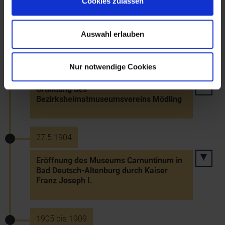
Cookies zulassen
Bau eines Theaters für das Militär in
Bruck an der Leitha
Auswahl erlauben
27.4.1904
Nur notwendige Cookies
Gründung des
Bezirksheimatmuseumsvereins Mödling
27.5.1904
Eröffnung des Museums Carnuntinum in
Bad Deutsch-Altenburg durch Kaiser
Franz Joseph I.
1905 bis 1909