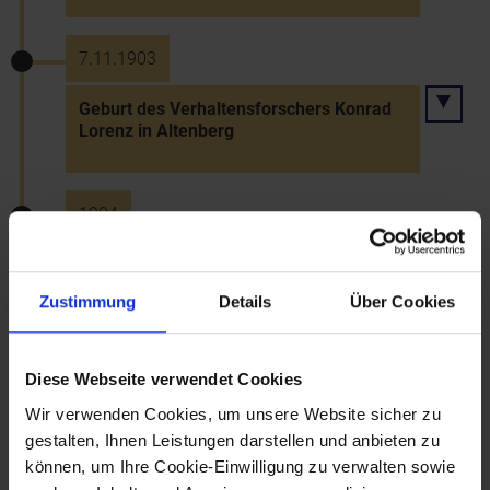
7.11.1903
Geburt des Verhaltensforschers Konrad
Lorenz in Altenberg
1904
Bau des Sanatoriums Purkersdorf nach
Plänen des Architekten Josef Hoffmann
Zustimmung
Details
Über Cookies
1904
Diese Webseite verwendet Cookies
Wir verwenden Cookies, um unsere Website sicher zu
Errichtung der Technischen
gestalten, Ihnen Leistungen darstellen und anbieten zu
Militärakademie in Mödling
können, um Ihre Cookie-Einwilligung zu verwalten sowie