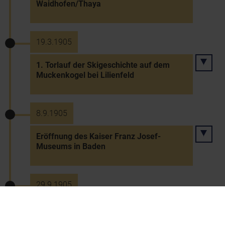
Waidhofen/Thaya
19.3.1905
1. Torlauf der Skigeschichte auf dem
Muckenkogel bei Lilienfeld
8.9.1905
Eröffnung des Kaiser Franz Josef-
Museums in Baden
29.9.1905
Neue Schul- und Unterrichtsordnung für
die Volks- und Bürgerschulen