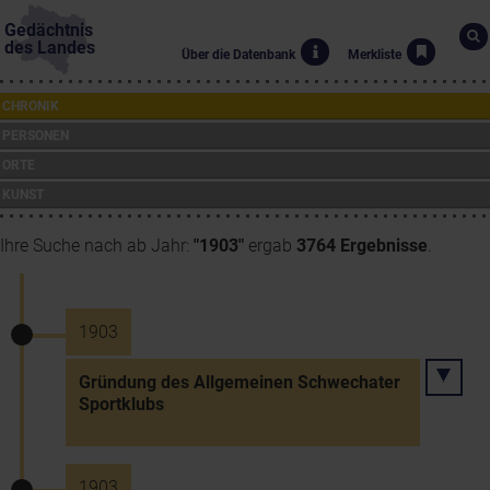
Gedächtnis
des Landes
Über die Datenbank
Merkliste
CHRONIK
PERSONEN
ORTE
KUNST
Ihre Suche nach ab Jahr:
"1903"
ergab
3764 Ergebnisse
.
1903
Gründung des Allgemeinen Schwechater
Sportklubs
1903