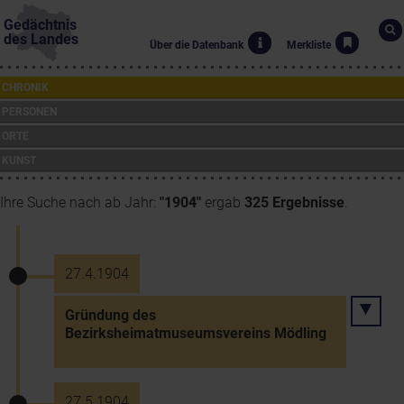
Gedächtnis
des Landes
Über die Datenbank
Merkliste
CHRONIK
PERSONEN
ORTE
KUNST
Ihre Suche nach ab Jahr:
"1904"
ergab
325 Ergebnisse
.
27.4.1904
Gründung des
Bezirksheimatmuseumsvereins Mödling
27.5.1904