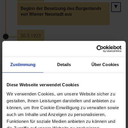
Beginn der Besetzung des Burgenlands
von Wiener Neustadt aus
30.5.1923
Zusammenstöße zw. Nationalsozialisten
und Sozialdemokraten in Spillern, Tod
eines 16-jährigen Arbeiters
Zustimmung
Details
Über Cookies
28.4.1924
Diese Webseite verwendet Cookies
Wir verwenden Cookies, um unsere Website sicher zu
Großbrand in der Altstadt von St. Pölten
gestalten, Ihnen Leistungen darstellen und anbieten zu
können, um Ihre Cookie-Einwilligung zu verwalten sowie
auch um Inhalte und Anzeigen zu personalisieren,
27.12.1924
Funktionen für soziale Medien anbieten zu können und