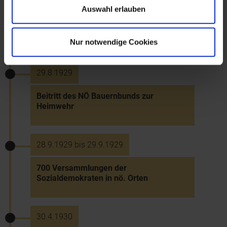
Auswahl erlauben
30.6.1927
Stadterhebung von Herzogenburg
Nur notwendige Cookies
29.8.1929
Beitritt des NÖ Bauernbunds zur
Heimwehr
28.9.1929 bis 29.9.1929
700 Versammlungen der
Sozialdemokraten in nö. Orten
30.4.1930