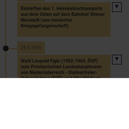
Eintreffen des 1. Heimkehrertransports
aus dem Osten auf dem Bahnhof Wiener
Neustadt (aus russischer
Kriegsgefangenschaft)
29.5.1945
Wahl Leopold Figls (1902-1965, ÖVP)
zum Provisorischen Landeshauptmann
von Niederösterreich - Stellvertreter:
Oskar Helmer (SPÖ) und Otto Mödlagl
(KPÖ)
31.5.1945
"Brünner Todesmarsch": Vertreibung der
deutschsprachigen Bevölkerung aus der