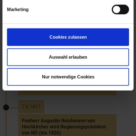
1817
Marketing
Ernennung von Augustin Freiherr von
Reichmann von Hochkirchen (1755-1828)
zum Statthalter des Erzherzogtums
Cookies zulassen
Österreich unter der Enns (bis 1828)
Auswahl erlauben
1817
Nur notwendige Cookies
Einsatz einer ersten Erntemaschine in
Vösendorf
7.8.1817
Freiherr Augustin Reichmann von
Hochkircher wird Regierungspräsident
von NÖ (bis 1826)