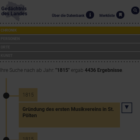
Gedächtnis
des Landes
Über die Datenbank
Merkliste
CHRONIK
PERSONEN
ORTE
KUNST
Ihre Suche nach ab Jahr:
"1815"
ergab
4436 Ergebnisse
.
1815
Gründung des ersten Musikvereins in St.
Pölten
1815