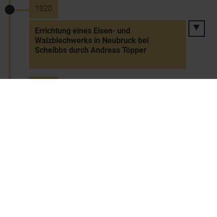
1820
Errichtung eines Eisen- und
Walzblechwerks in Neubruck bei
Scheibbs durch Andreas Töpper
1820
Gründung des Stadttheaters von St.
Pölten
1820 bis 1822
Bau einer Badeanstalt in Bad Vöslau
durch Graf Moritz I. von Fries