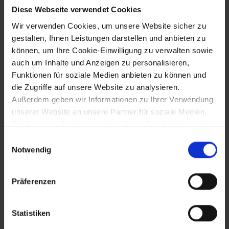
Diese Webseite verwendet Cookies
1817
Wir verwenden Cookies, um unsere Website sicher zu
gestalten, Ihnen Leistungen darstellen und anbieten zu
Entdeckung einer Schwefel-Eisenquelle
in Mödling (Alte Schießstätte, Pfarrgasse
können, um Ihre Cookie-Einwilligung zu verwalten sowie
4)
auch um Inhalte und Anzeigen zu personalisieren,
Funktionen für soziale Medien anbieten zu können und
die Zugriffe auf unsere Website zu analysieren.
1817
Außerdem geben wir Informationen zu Ihrer Verwendung
unserer Website an unsere Partner für soziale Medien,
Einführung der Gasbeleuchtung in der
Werbung und Analysen weiter, die auch in Ländern sind,
Spinnfabrik in Schönau/Triesting
in denen kein angemessenes Datenschutzniveau
Einwilligungsauswahl
gegeben ist, und in denen Sie Ihre Rechte uU nicht
Notwendig
effektiv durchsetzen können. Unsere Partner führen
1817 bis 1836
diese Informationen möglicherweise mit weiteren Daten
Präferenzen
zusammen, die Sie ihnen bereitgestellt haben oder die
Brasilienexpedition Johann Natterers
sie im Rahmen Ihrer Nutzung der Dienste gesammelt
(geb. in Laxenburg)
haben.
Statistiken