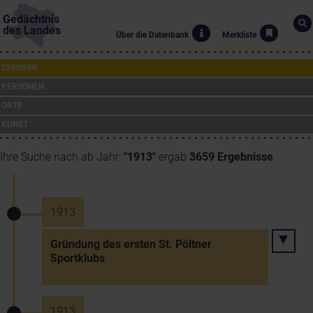
Gedächtnis
des Landes
Über die Datenbank
Merkliste
CHRONIK
PERSONEN
ORTE
KUNST
Ihre Suche nach ab Jahr:
"1913"
ergab
3659 Ergebnisse
.
1913
Gründung des ersten St. Pöltner
Sportklubs
1913