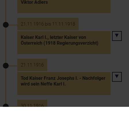
Viktor Adlers
21.11.1916 bis 11.11.1918
Kaiser Karl I., letzter Kaiser von
Österreich (1918 Regierungsverzicht)
21.11.1916
Tod Kaiser Franz Josephs I. - Nachfolger
wird sein Neffe Karl I.
30.11.1916
Begräbnis Kaiser Franz Josephs I.