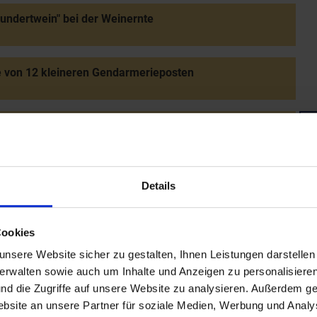
undertwein" bei der Weinernte
 von 12 kleineren Gendarmerieposten
stellung der 1. Baustufe des Marchfeldkanals: Flutung
eutsch-Wagram
Details
itt Siegfried Ludwigs, Wahl Erwin Prölls (geb. 1946,
um Landeshauptmann von Niederösterrreich (bis 2017)
e Prokop LH-Stellvertreterin
Cookies
nsere Website sicher zu gestalten, Ihnen Leistungen darstelle
verwalten sowie auch um Inhalte und Anzeigen zu personalisieren
iebnahme der Biodiesel-Produktionsstätte (aus Raps) in
nd die Zugriffe auf unsere Website zu analysieren. Außerdem ge
an der Leitha
site an unsere Partner für soziale Medien, Werbung und Analys