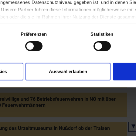
 angemessenes Datenschutzniveau gegeben ist, und in denen Sie
. Unsere Partner führen diese Informationen möglicherweise mi
der Redoutensäle in Wien - Einsatz von Feuerwehren
 haben oder die sie im Rahmen Ihrer Nutzung der Dienste gesamm
Ö
Präferenzen
Statistiken
der Aktion "Stadterneuerung" mit den Modellstädten
an der Leitha, Eggenburg, Retz, Waidhofen/Thaya,
ofen/Ybbs und Wiener Neustadt
ies
Auswahl erlauben
Aufführungen der Raimundspiele in Gutenstein
reiwillige und 76 Betriebsfeuerwehren in NÖ mit über
0 Feuerwehrmännern
ung des Urzeitmuseums in Nußdorf ob der Traisen