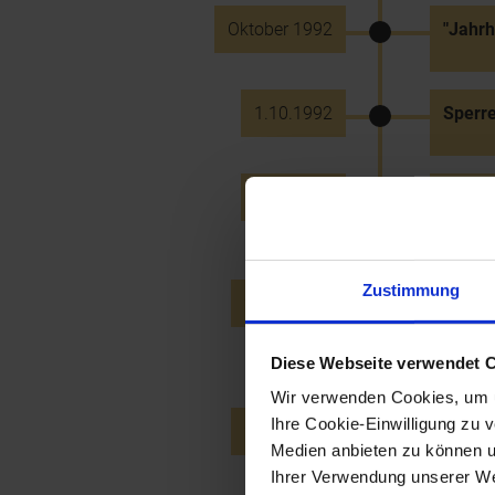
Oktober 1992
"Jahrh
1.10.1992
Sperre
9.10.1992
Fertig
bis D
Zustimmung
22.10.1992
Rücktr
ÖVP) z
- Lies
Diese Webseite verwendet 
Wir verwenden Cookies, um u
Ihre Cookie-Einwilligung zu 
23.10.1992
Inbetr
Medien anbieten zu können u
Bruck 
Ihrer Verwendung unserer Web