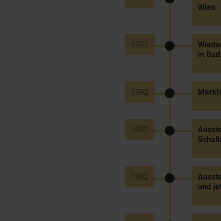
Wien
1992
Wiede
in Bad
1992
Markt
1992
Ausste
Schall
1992
Ausste
und jet