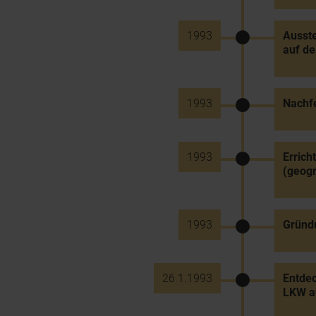
1993
Ausste
auf de
1993
Nachfe
1993
Errich
(geogr
1993
Gründ
26.1.1993
Entdec
LKW a