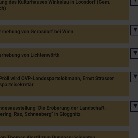
ng des Kulturhauses Winkelau in Loosdorf (Gem.
ch)
erhebung von Gerasdorf bei Wien
erhebung von Lichtenwörth
Pröll wird ÖVP-Landesparteiobmann, Ernst Strasser
parteisekretär
desausstellung "Die Eroberung der Landschaft -
ing, Rax, Schneeberg" in Gloggnitz
von Thomas Klestil zum Bundespräsidenten