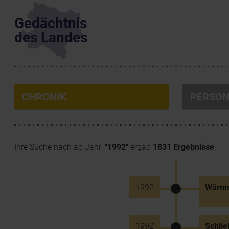
Gedächtnis
des Landes
CHRONIK
PERSO
Ihre Suche nach ab Jahr:
"1992"
ergab
1831 Ergebnisse
.
1992
Wärmst
1992
Schlie