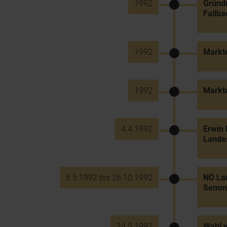
1992
Gründu
Fallba
1992
Markt
1992
Markt
4.4.1992
Erwin 
Landes
6.5.1992 bis 26.10.1992
NÖ Lan
Semmer
24.5.1992
Wahl 