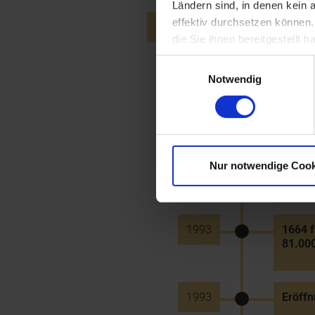
Ländern sind, in denen kein
effektiv durchsetzen können
27.11.1992
Brand 
die Sie ihnen bereitgestellt
aus N
Einwilligungsauswahl
Notwendig
1993
Start 
Bruck 
Waidh
Nur notwendige Cook
1993
Erste 
1993
1664 f
81.00
1993
Eröffn