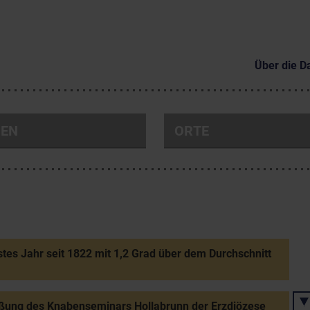
Über die D
NEN
ORTE
es Jahr seit 1822 mit 1,2 Grad über dem Durchschnitt
ßung des Knabenseminars Hollabrunn der Erzdiözese