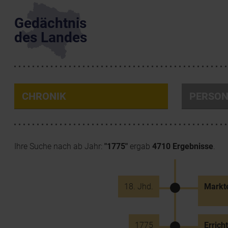
Gedächtnis
des Landes
CHRONIK
PERSO
Ihre Suche nach ab Jahr:
"1775"
ergab
4710 Ergebnisse
.
18. Jhd.
Markt
1775
Errich