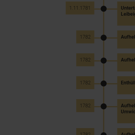
1.11.1781
Untert
Leibei
1782
Aufheb
1782
Aufheb
1782
Enthül
1782
Aufheb
Umwidm
1782
Aufhe