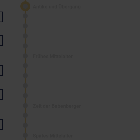
Antike und Übergang
Frühes Mittelalter
Zeit der Babenberger
Spätes Mittelalter