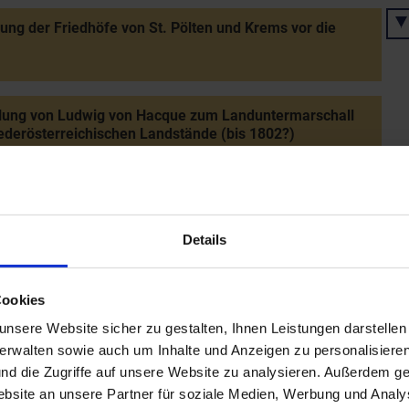
ung der Friedhöfe von St. Pölten und Krems vor die
llung von Ludwig von Hacque zum Landuntermarschall
ederösterreichischen Landstände (bis 1802?)
tung von Kasernen in Klosterneuburg und Wiener
adt
Details
ng einer vierklassigen Normalschule bei den Piaristen
Cookies
n
nsere Website sicher zu gestalten, Ihnen Leistungen darstelle
verwalten sowie auch um Inhalte und Anzeigen zu personalisieren
nd die Zugriffe auf unsere Website zu analysieren. Außerdem ge
ich von Trenck kauft Zwerbach (Tod 1794 in Paris durch
site an unsere Partner für soziale Medien, Werbung und Analys
llotine)