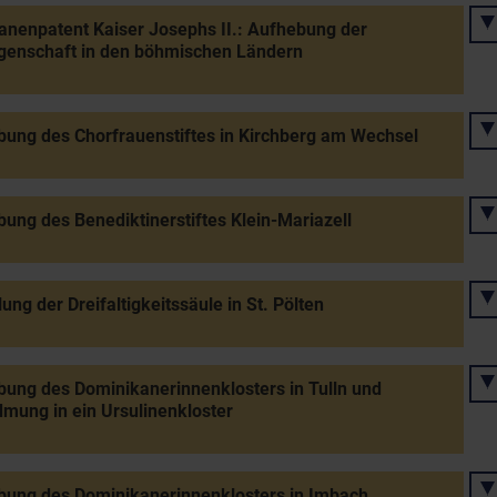
anenpatent Kaiser Josephs II.: Aufhebung der
genschaft in den böhmischen Ländern
ung des Chorfrauenstiftes in Kirchberg am Wechsel
ung des Benediktinerstiftes Klein-Mariazell
lung der Dreifaltigkeitssäule in St. Pölten
ung des Dominikanerinnenklosters in Tulln und
ung in ein Ursulinenkloster
bung des Dominikanerinnenklosters in Imbach