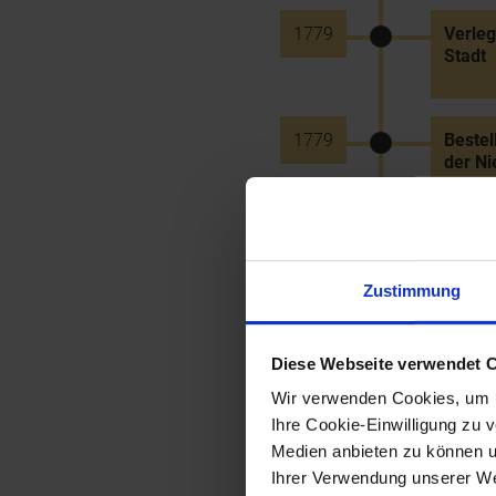
1779
Verleg
Stadt
1779
Beste
der Ni
1779
Errich
Neust
Zustimmung
1779
Gründu
Diese Webseite verwendet 
in Hor
Wir verwenden Cookies, um u
Ihre Cookie-Einwilligung zu 
Medien anbieten zu können u
1779
Friedr
Ihrer Verwendung unserer Web
die Gui