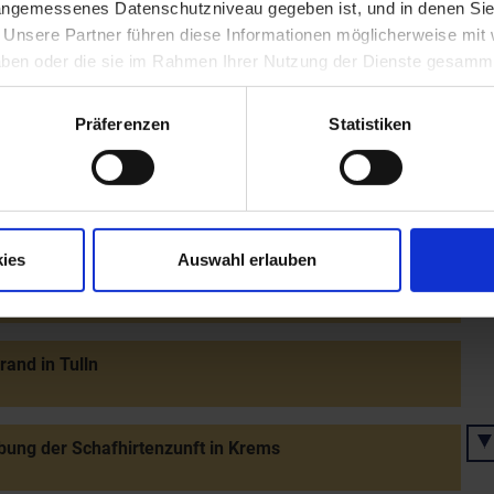
 angemessenes Datenschutzniveau gegeben ist, und in denen Sie
. Unsere Partner führen diese Informationen möglicherweise mi
 haben oder die sie im Rahmen Ihrer Nutzung der Dienste gesamm
nung von Joseph Johann Nepomuk Graf von Herberstein
1809) zum Statthalter des Erzherzogtums unter der
bis 1782)
Präferenzen
Statistiken
n von Teschen - Ende des bayerischen Erbfolgekriegs
ies
Auswahl erlauben
ion des Pulverturms an der Nußdorferlinie bei Wien
rand in Tulln
ung der Schafhirtenzunft in Krems