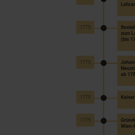
Lehran
1775
Bestel
zum La
(bis 1
1775
Johann
Neusta
ab 178
1775
Kaiser
1775
Gründu
Wien-H