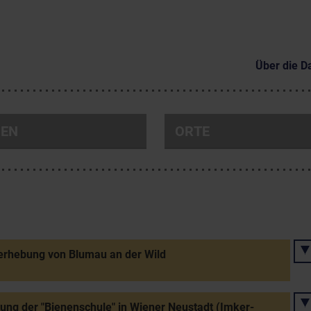
Über die D
NEN
ORTE
erhebung von Blumau an der Wild
tung der "Bienenschule" in Wiener Neustadt (Imker-