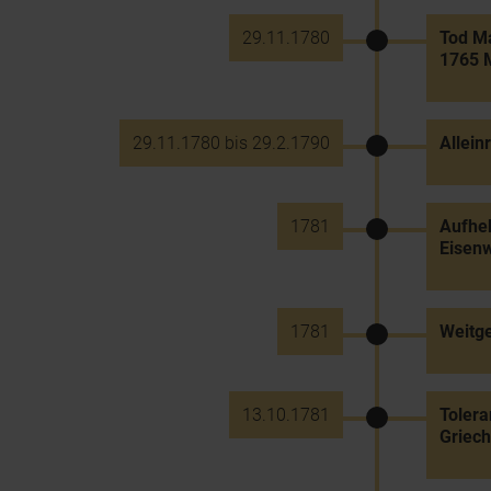
29.11.1780
Tod Ma
1765 M
29.11.1780 bis 29.2.1790
Allein
1781
Aufheb
Eisenw
1781
Weitge
13.10.1781
Tolera
Griech