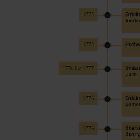
1775
Errich
für de
1776
Hochw
1776 bis 1777
Umbau
Zach
1776
Errich
Korne
1776
Übersi
Übern