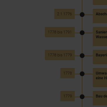
2.1.1776
Abscha
1778 bis 1791
Sanier
Wasse
1778 bis 1779
Bayeri
1778
Umwand
eine H
1779
Bau de