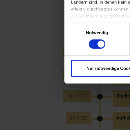
Ländern sind, in denen kein
effektiv durchsetzen können
die Sie ihnen bereitgestellt
1779
Ernen
(1725-
Einwilligungsauswahl
Enns (
Notwendig
12.5.1779
Friede
Nur notwendige Cook
26.6.1779
Explos
18.7.1779
Stadtb
8.1.1780
Aufheb