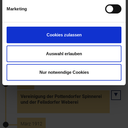
Marketing
1912
Markterhebung von Ebreichsdorf
Cookies zulassen
1912
Auswahl erlauben
Eröffnung des Krankenhauses Scheibbs
Nur notwendige Cookies
1912
Vereinigung der Pottendorfer Spinnerei
und der Felixdorfer Weberei
März 1912