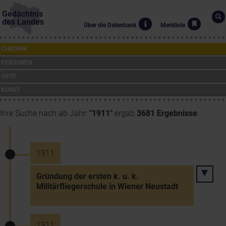
Gedächtnis
des Landes
Über die Datenbank
Merkliste
CHRONIK
PERSONEN
ORTE
KUNST
Ihre Suche nach ab Jahr:
"1911"
ergab
3681 Ergebnisse
.
1911
Gründung der ersten k. u. k.
Militärfliegerschule in Wiener Neustadt
1911