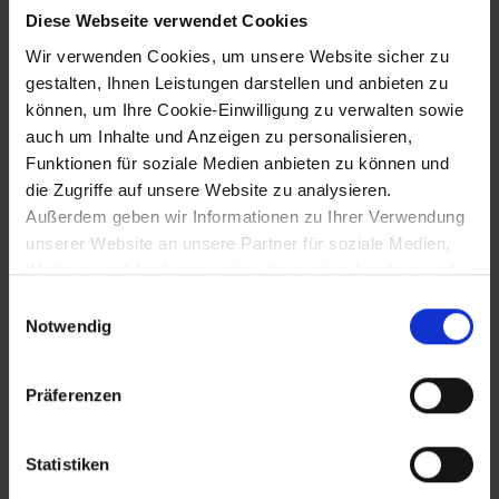
Diese Webseite verwendet Cookies
1912
Wir verwenden Cookies, um unsere Website sicher zu
gestalten, Ihnen Leistungen darstellen und anbieten zu
Übertragung des Marktrechtes von
Unterwaltersdorf an Ebreichsdorf
können, um Ihre Cookie-Einwilligung zu verwalten sowie
auch um Inhalte und Anzeigen zu personalisieren,
Funktionen für soziale Medien anbieten zu können und
die Zugriffe auf unsere Website zu analysieren.
1912
Außerdem geben wir Informationen zu Ihrer Verwendung
Gründung von Sportvereinigungen in
unserer Website an unsere Partner für soziale Medien,
Harland (SC), Klosterneuburg und
Werbung und Analysen weiter, die auch in Ländern sind,
Moosbrunn (SC)
in denen kein angemessenes Datenschutzniveau
Einwilligungsauswahl
gegeben ist, und in denen Sie Ihre Rechte uU nicht
Notwendig
effektiv durchsetzen können. Unsere Partner führen
1912
diese Informationen möglicherweise mit weiteren Daten
Präferenzen
zusammen, die Sie ihnen bereitgestellt haben oder die
Gründung eines Zinnfolien-Walzwerks in
sie im Rahmen Ihrer Nutzung der Dienste gesammelt
Mühlhofen an der Mariazeller-Bahn
haben.
Statistiken
durch Richard Teich