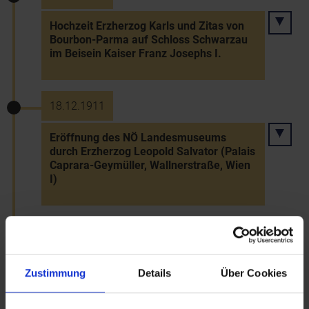
Hochzeit Erzherzog Karls und Zitas von
Bourbon-Parma auf Schloss Schwarzau
im Beisein Kaiser Franz Josephs I.
18.12.1911
Eröffnung des NÖ Landesmuseums
durch Erzherzog Leopold Salvator (Palais
Caprara-Geymüller, Wallnerstraße, Wien
I)
1912
Peter Altenberg verfasst sein Buch
Zustimmung
Details
Über Cookies
"Semmering 1912"