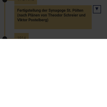
Fertigstellung der Synagoge St. Pölten
(nach Plänen von Theodor Schreier und
Viktor Postelberg)
1914
Erschließung des Graphitbergwerks in
Hart
1914
Gründung eines Mädchenlyzeums in
Wiener Neustadt
1914