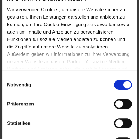
Wir verwenden Cookies, um unsere Website sicher zu
gestalten, Ihnen Leistungen darstellen und anbieten zu
1.3.1202
können, um Ihre Cookie-Einwilligung zu verwalten sowie
auch um Inhalte und Anzeigen zu personalisieren,
Gründung des Zisterzienserklosters
Funktionen für soziale Medien anbieten zu können und
Lilienfeld durch Herzog Leopold VI.
die Zugriffe auf unsere Website zu analysieren.
Außerdem geben wir Informationen zu Ihrer Verwendung
unserer Website an unsere Partner für soziale Medien,
Oktober 1203
Werbung und Analysen weiter, die auch in Ländern sind,
in denen kein angemessenes Datenschutzniveau
Einwilligungsauswahl
Hochzeit Herzog Leopolds VI. und
gegeben ist, und in denen Sie Ihre Rechte uU nicht
Notwendig
Theodoras, Enkelin des byzantinischen
effektiv durchsetzen können. Unsere Partner führen
Kaisers Isaak II. Angelos
diese Informationen möglicherweise mit weiteren Daten
Präferenzen
zusammen, die Sie ihnen bereitgestellt haben oder die
sie im Rahmen Ihrer Nutzung der Dienste gesammelt
12.11.1203
haben.
Statistiken
Urkundliche Nennung Walthers von der
Vogelweide in Zeiselmauer