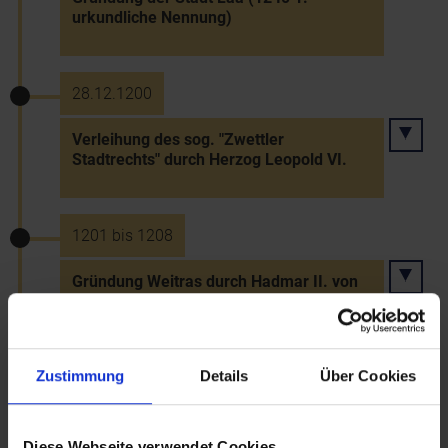
urkundliche Nennung)
28.12.1200
Verleihung des sog. "Zwettler
Stadtrechts" durch Herzog Leopold VI.
1201 bis 1208
Gründung Weitras durch Hadmar II. von
Kuenring
Zustimmung
Details
Über Cookies
1202 bis 1204
Vierter Kreuzzug - Eroberung
Konstantinopels
Diese Webseite verwendet Cookies