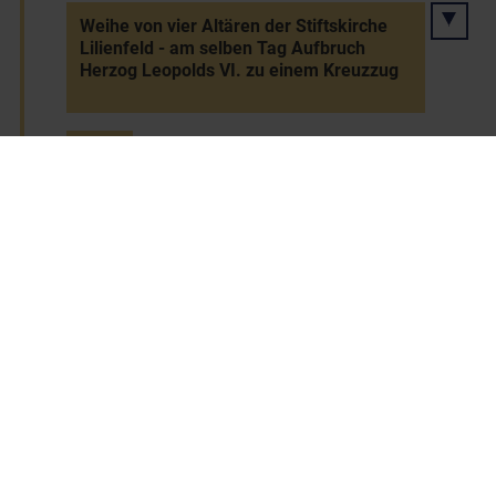
Weihe von vier Altären der Stiftskirche
Lilienfeld - am selben Tag Aufbruch
Herzog Leopolds VI. zu einem Kreuzzug
1218
Weihe der Spitalskirche des Stifts Zwettl
1219
Baubeginn der Stiftskirche Lilienfeld
(Weihe 1230)
1219