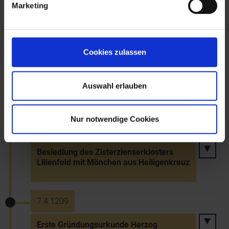
Marketing
(Reiserechungen des Bischofs Wolfger
von Passau)
Cookies zulassen
1204
Erste urkundliche Marktnennung von
Auswahl erlauben
Randegg
Nur notwendige Cookies
1206
Besiedlung des Zisterzienserklosters
Lilienfeld mit Mönchen aus Heiligenkreuz
7.4.1209
Erste Gründungsurkunde Herzog