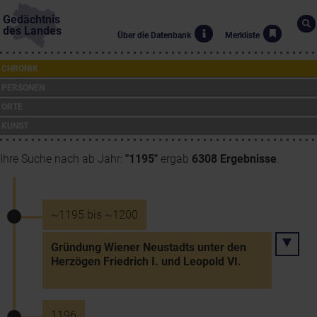
Gedächtnis
des Landes
Über die Datenbank
Merkliste
CHRONIK
PERSONEN
ORTE
KUNST
Ihre Suche nach ab Jahr:
"1195"
ergab
6308 Ergebnisse
.
~1195 bis ~1200
Gründung Wiener Neustadts unter den
Herzögen Friedrich I. und Leopold VI.
1196