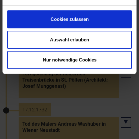
Cookies zulassen
25.10.1730
Tod Johann Michael Rottmayrs in Wien
Auswahl erlauben
26.10.1731
Nur notwendige Cookies
Fertigstellung der hölzernen
Traisenbrücke in St. Pölten (Architekt:
Josef Munggenast)
17.12.1732
Tod des Malers Andreas Washuber in
Wiener Neustadt