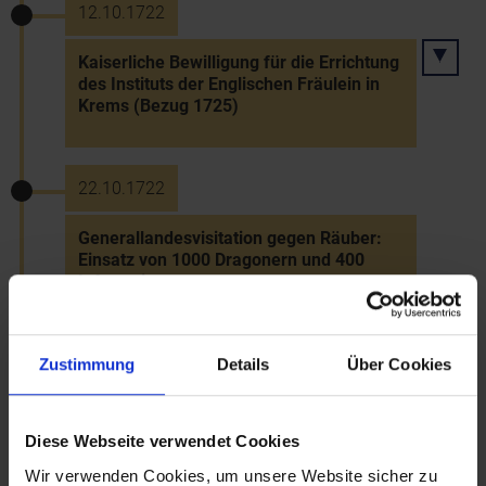
12.10.1722
Kaiserliche Bewilligung für die Errichtung
des Instituts der Englischen Fräulein in
Krems (Bezug 1725)
22.10.1722
Generallandesvisitation gegen Räuber:
Einsatz von 1000 Dragonern und 400
Infanteristen
29.6.1724
Zustimmung
Details
Über Cookies
Weihe der Wallfahrtskirche Maria Taferl
Diese Webseite verwendet Cookies
Wir verwenden Cookies, um unsere Website sicher zu