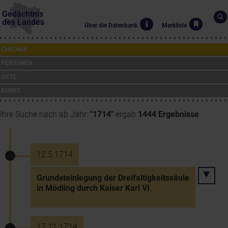
Gedächtnis
des Landes
Über die Datenbank
Merkliste
CHRONIK
PERSONEN
ORTE
KUNST
Ihre Suche nach ab Jahr:
"1714"
ergab
1444 Ergebnisse
.
12.5.1714
Grundsteinlegung der Dreifaltigkeitssäule
in Mödling durch Kaiser Karl VI.
17.11.1714