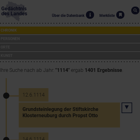
Gedächtnis
des Landes
Über die Datenbank
Merkliste
CHRONIK
PERSONEN
ORTE
KUNST
Ihre Suche nach ab Jahr:
"1114"
ergab
1401 Ergebnisse
.
12.6.1114
Grundsteinlegung der Stiftskirche
Klosterneuburg durch Propst Otto
14.6.1114