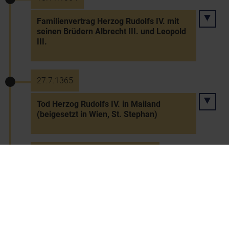
Familienvertrag Herzog Rudolfs IV. mit
seinen Brüdern Albrecht III. und Leopold
III.
27.7.1365
Tod Herzog Rudolfs IV. in Mailand
(beigesetzt in Wien, St. Stephan)
~27.7.1365 bis 29.8.1395 v. Chr.
Herzog Albrecht III. (bis 1379
gemeinsam mit seinem Bruder Leopold
III.)