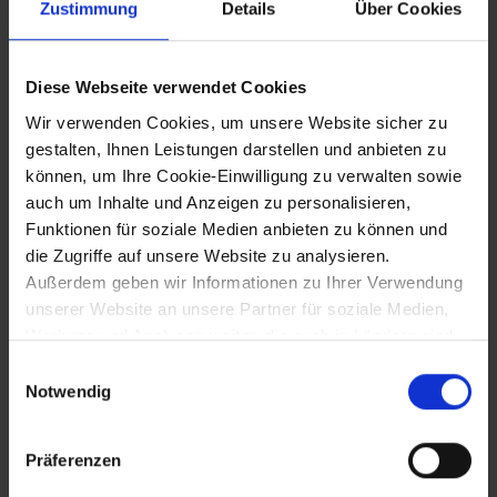
Friedrich II. in der Schlacht an der Leitha
Zustimmung
Details
Über Cookies
(bei Ebenfurth?)
Diese Webseite verwendet Cookies
23.6.1246
Wir verwenden Cookies, um unsere Website sicher zu
gestalten, Ihnen Leistungen darstellen und anbieten zu
Tod Herzogin Theodoras, Witwe Leopolds
können, um Ihre Cookie-Einwilligung zu verwalten sowie
VI. und Mutter Friedrichs II. (beigesetzt in
auch um Inhalte und Anzeigen zu personalisieren,
Stift Heiligenkreuz)
Funktionen für soziale Medien anbieten zu können und
die Zugriffe auf unsere Website zu analysieren.
Außerdem geben wir Informationen zu Ihrer Verwendung
21.11.1251
unserer Website an unsere Partner für soziale Medien,
Werbung und Analysen weiter, die auch in Ländern sind,
Huldigung Ottokars II. von Böhmen durch
in denen kein angemessenes Datenschutzniveau
österreichische Adelige
Einwilligungsauswahl
gegeben ist, und in denen Sie Ihre Rechte uU nicht
Notwendig
effektiv durchsetzen können. Unsere Partner führen
diese Informationen möglicherweise mit weiteren Daten
12.12.1251
Präferenzen
zusammen, die Sie ihnen bereitgestellt haben oder die
sie im Rahmen Ihrer Nutzung der Dienste gesammelt