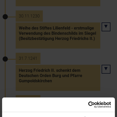
30.11.1230
Weihe des Stiftes Lilienfeld - erstmalige
Verwendung des Bindenschilds im Siegel
(Besitzbestätigung Herzog Friedrichs II.)
31.7.1241
Herzog Friedrich II. schenkt dem
Deutschen Orden Burg und Pfarre
Gumpoldskirchen
15.6.1246
Tod des letzten Babenbergerherzogs