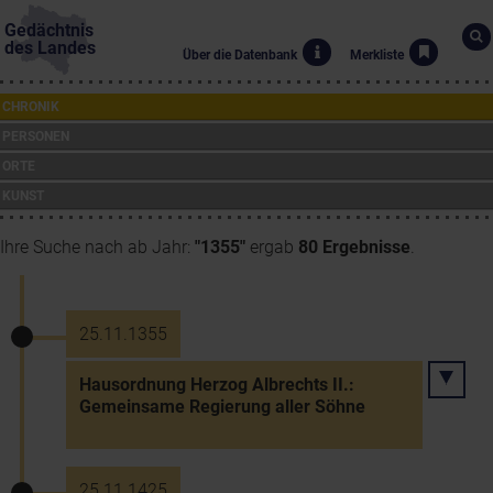
Gedächtnis
des Landes
Über die Datenbank
Merkliste
CHRONIK
PERSONEN
ORTE
KUNST
Ihre Suche nach ab Jahr:
"1355"
ergab
80 Ergebnisse
.
25.11.1355
Hausordnung Herzog Albrechts II.:
Gemeinsame Regierung aller Söhne
25.11.1425