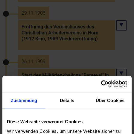
29.11.1908
Eröffnung des Vereinshauses des
Christlichen Arbeitervereins in Horn
(1912 Kino, 1989 Wiedereröffnung)
26.11.1909
Start des Militärlenkballons "Parseval" in
Fischamend
Zustimmung
Details
Über Cookies
30.11.1916
Begräbnis Kaiser Franz Josephs I.
Diese Webseite verwendet Cookies
Wir verwenden Cookies, um unsere Website sicher zu