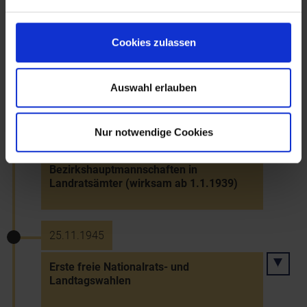
27.12.1924
Cookies zulassen
Inbetriebnahme des Kraftwerks Opponitz
Auswahl erlauben
28.11.1938
Nur notwendige Cookies
Umwandlung der politischen Bezirke in
Landkreise, der
Bezirkshauptmannschaften in
Landratsämter (wirksam ab 1.1.1939)
25.11.1945
Erste freie Nationalrats- und
Landtagswahlen