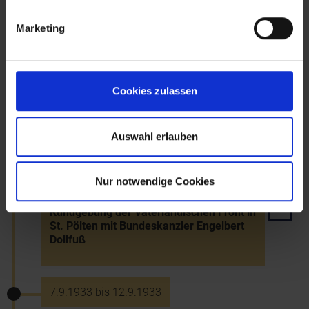
Aberkennung der Mandate der NSDAP-
Abgeordneten im Landtag
Marketing
4.7.1933
Cookies zulassen
Verhaftung nationalsozialistischer
Schüler und eines Hilfslehrers der
Bundeserziehungsanstalt Traiskirchen
Auswahl erlauben
10.7.1933
Nur notwendige Cookies
Kundgebung der Vaterländischen Front in
St. Pölten mit Bundeskanzler Engelbert
Dollfuß
7.9.1933 bis 12.9.1933