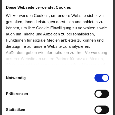
Unterstützung der Vaterländischen Front
durch die Christlichsoziale Partei
Diese Webseite verwendet Cookies
Wir verwenden Cookies, um unsere Website sicher zu
gestalten, Ihnen Leistungen darstellen und anbieten zu
19.6.1933
können, um Ihre Cookie-Einwilligung zu verwalten sowie
auch um Inhalte und Anzeigen zu personalisieren,
Verbot der NSDAP nach dem Gewaltakt
Funktionen für soziale Medien anbieten zu können und
in Krems
die Zugriffe auf unsere Website zu analysieren.
Außerdem geben wir Informationen zu Ihrer Verwendung
unserer Website an unsere Partner für soziale Medien,
19.6.1933
Werbung und Analysen weiter, die auch in Ländern sind,
in denen kein angemessenes Datenschutzniveau
Einwilligungsauswahl
Handgranatenüberfall der SA auf
gegeben ist, und in denen Sie Ihre Rechte uU nicht
Notwendig
Kremser Hilfspolizisten (ein Toter,
effektiv durchsetzen können. Unsere Partner führen
mehrere Schwerverletzte)
diese Informationen möglicherweise mit weiteren Daten
Präferenzen
zusammen, die Sie ihnen bereitgestellt haben oder die
sie im Rahmen Ihrer Nutzung der Dienste gesammelt
23.6.1933
haben.
Statistiken