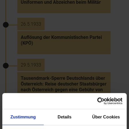
Uniformen und Abzeichen beim Militär
26.5.1933
Auflösung der Kommunistischen Partei
(KPÖ)
29.5.1933
Tausendmark-Sperre Deutschlands über
Österreich: Reise deutscher Staatsbürger
nach Österreich gegen eine Gebühr von
1000 Reichsmark
Zustimmung
Details
Über Cookies
31.5.1933