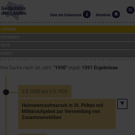
Gedächtnis
des Landes
Über die Datenbank
Merkliste
CHRONIK
PERSONEN
ORTE
KUNST
Ihre Suche nach ab Jahr:
"1930"
ergab
1591 Ergebnisse
.
3.5.1930 bis 4.5.1930
Heimwehraufmarsch in St. Pölten mit
Militäraufgebot zur Vermeidung von
Zusammenstößen