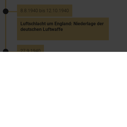
8.8.1940 bis 12.10.1940
Luftschlacht um England: Niederlage der
deutschen Luftwaffe
27.9.1940
Dreimächtepakt zw. Deutschland, Italien
und Japan
22.6.1941
Beginn des Russlandfeldzugs -
"Reifevermerk" für Schüler höherer
Schulen, die zum Wehrdienst eingezogen
werden