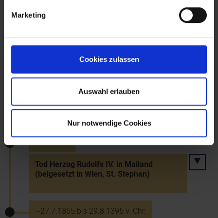
Marketing
Diebstahl des Melker Kreuzes durch Otto
Grimsinger aus Emmersdorf
Cookies zulassen
18.11.1364
Familienvertrag Herzog Rudolfs IV. mit
Auswahl erlauben
seinen Brüdern Albrecht III. und Leopold
III.
Nur notwendige Cookies
27.7.1365
Tod Herzog Rudolfs IV. in Mailand
(beigesetzt in Wien, St. Stephan)
~27.7.1365 bis 29.8.1395 v. Chr.