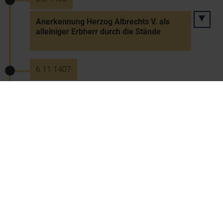
Anerkennung Herzog Albrechts V. als
alleiniger Erbherr durch die Stände
6.11.1407
Weihe der Wolfgangkirche in
Pfaffenschlag bei Weitra (später St.
Wolfgang)
22.5.1408
Landtag in Krems: Verhandlungen der
Stände mit den Herzögen Ernst und
Leopold über die Zukunft des Landes