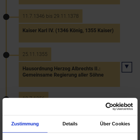
11.7.1346 bis 29.11.1378
Kaiser Karl IV. (1346 König, 1355 Kaiser)
25.11.1355
Hausordnung Herzog Albrechts II.:
Gemeinsame Regierung aller Söhne
12.7.1356
Belehnung Heidenreichs von Maissau mit
dem obersten Schenkenamt durch
Zustimmung
Details
Über Cookies
Herzog Albrecht II.