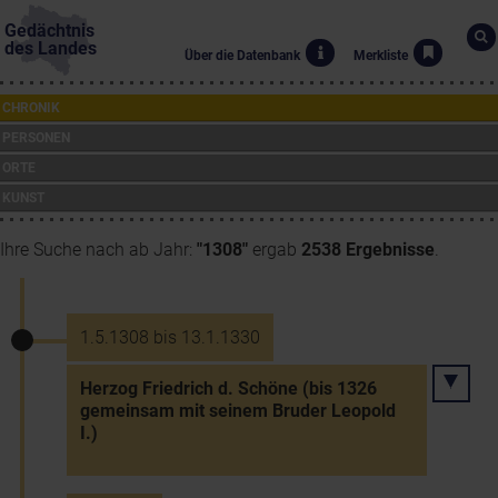
Gedächtnis
des Landes
Über die Datenbank
Merkliste
CHRONIK
PERSONEN
ORTE
KUNST
Ihre Suche nach ab Jahr:
"1308"
ergab
2538 Ergebnisse
.
1.5.1308 bis 13.1.1330
Herzog Friedrich d. Schöne (bis 1326
gemeinsam mit seinem Bruder Leopold
I.)