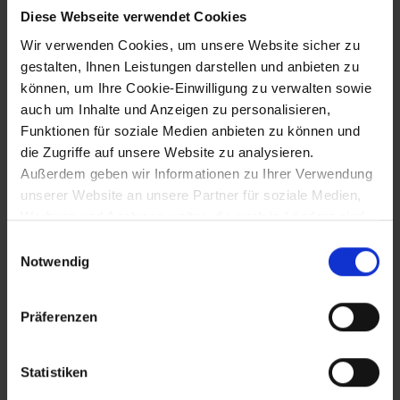
Diese Webseite verwendet Cookies
20.7.1358
Wir verwenden Cookies, um unsere Website sicher zu
gestalten, Ihnen Leistungen darstellen und anbieten zu
Tod Herzog Albrechts II. in Wien -
Nachfolger wird sein Sohn Rudolf IV.
können, um Ihre Cookie-Einwilligung zu verwalten sowie
auch um Inhalte und Anzeigen zu personalisieren,
Funktionen für soziale Medien anbieten zu können und
die Zugriffe auf unsere Website zu analysieren.
20.7.1358 bis 27.7.1365 v. Chr.
Außerdem geben wir Informationen zu Ihrer Verwendung
Herzog Rudolf IV. (der Stifter)
unserer Website an unsere Partner für soziale Medien,
Werbung und Analysen weiter, die auch in Ländern sind,
in denen kein angemessenes Datenschutzniveau
Einwilligungsauswahl
gegeben ist, und in denen Sie Ihre Rechte uU nicht
17.8.1360
Notwendig
effektiv durchsetzen können. Unsere Partner führen
diese Informationen möglicherweise mit weiteren Daten
Tod des Hymnendichters Abt Konrad von
Präferenzen
Gaming
zusammen, die Sie ihnen bereitgestellt haben oder die
sie im Rahmen Ihrer Nutzung der Dienste gesammelt
haben.
Statistiken
10.11.1362