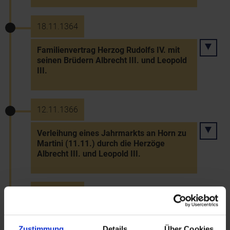
18.11.1364
Familienvertrag Herzog Rudolfs IV. mit
seinen Brüdern Albrecht III. und Leopold
III.
12.11.1366
Verleihung eines Jahrmarkts an Horn zu
Martini (11.11.) durch die Herzöge
Albrecht III. und Leopold III.
19.11.1367
Vergleich zw. dem Bischof von Passau
und dem Chorherrenstift St. Pölten über
Zustimmung
Details
Über Cookies