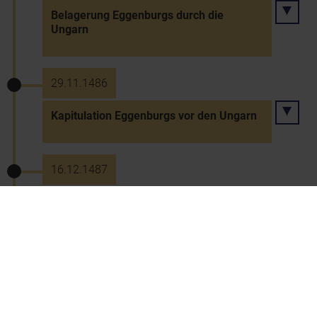
Belagerung Eggenburgs durch die
Ungarn
29.11.1486
Kapitulation Eggenburgs vor den Ungarn
16.12.1487
Waffenstillstand mit König Matthias
Corvinus zu St. Pölten
25.12.1487
Wappenverleihung an St. Pölten durch
König Matthias Corvinus (1486 Dez. 26?)