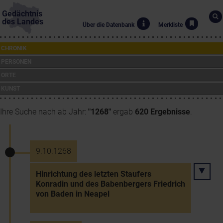
Gedächtnis
des Landes
Über die Datenbank
Merkliste
CHRONIK
PERSONEN
ORTE
KUNST
Ihre Suche nach ab Jahr:
"1268"
ergab
620 Ergebnisse
.
9.10.1268
Hinrichtung des letzten Staufers
Konradin und des Babenbergers Friedrich
von Baden in Neapel