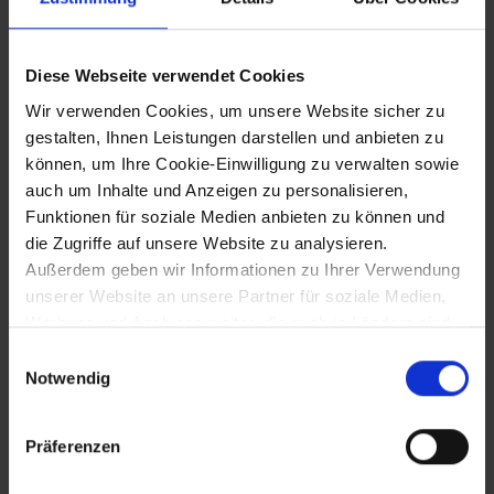
die Besitzrechte der Stadt
Diese Webseite verwendet Cookies
22.11.1395
Wir verwenden Cookies, um unsere Website sicher zu
gestalten, Ihnen Leistungen darstellen und anbieten zu
Hollenburger Vertrag zwischen den
können, um Ihre Cookie-Einwilligung zu verwalten sowie
Herzögen Albrecht IV. und Wilhelm
auch um Inhalte und Anzeigen zu personalisieren,
Funktionen für soziale Medien anbieten zu können und
die Zugriffe auf unsere Website zu analysieren.
25.11.1425
Außerdem geben wir Informationen zu Ihrer Verwendung
unserer Website an unsere Partner für soziale Medien,
Massaker bei der Eroberung von Retz
Werbung und Analysen weiter, die auch in Ländern sind,
durch die Hussiten (über 1000 Tote)
in denen kein angemessenes Datenschutzniveau
Einwilligungsauswahl
gegeben ist, und in denen Sie Ihre Rechte uU nicht
Notwendig
effektiv durchsetzen können. Unsere Partner führen
25.12.1425
diese Informationen möglicherweise mit weiteren Daten
Präferenzen
zusammen, die Sie ihnen bereitgestellt haben oder die
Tod Abt Nikolaus Seyringers von Melk,
sie im Rahmen Ihrer Nutzung der Dienste gesammelt
Initiator der Melker Reform