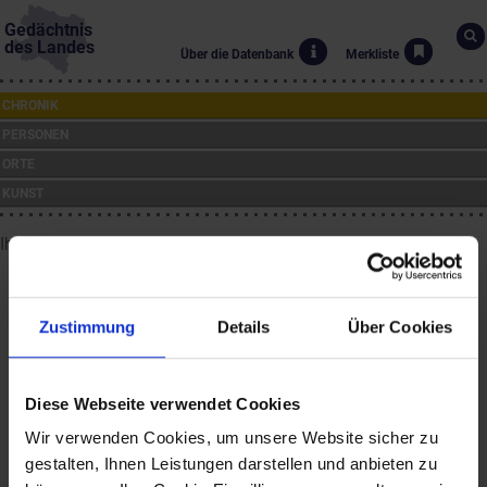
Gedächtnis
des Landes
Über die Datenbank
Merkliste
CHRONIK
PERSONEN
ORTE
KUNST
Ihre Suche nach ab Jahr:
"2016"
ergab
6 Ergebnisse
.
Zustimmung
Details
Über Cookies
31.3.2016
Hinterbrühl wird "FairTrade-Gemeinde"
Diese Webseite verwendet Cookies
Wir verwenden Cookies, um unsere Website sicher zu
31.12.2016
gestalten, Ihnen Leistungen darstellen und anbieten zu