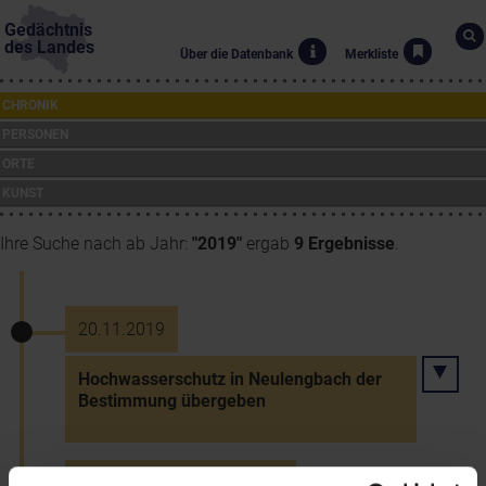
Gedächtnis
des Landes
Über die Datenbank
Merkliste
CHRONIK
PERSONEN
ORTE
KUNST
Ihre Suche nach ab Jahr:
"2019"
ergab
9 Ergebnisse
.
20.11.2019
Hochwasserschutz in Neulengbach der
Bestimmung übergeben
21.11.2019 bis 24.11.2019