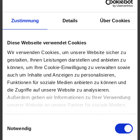
Europäische Literaturtage im Klangraum
Krems Minoritenkirche
Zustimmung
Details
Über Cookies
Diese Webseite verwendet Cookies
23.11.2019
Wir verwenden Cookies, um unsere Website sicher zu
Wiesmath wird "FairTrade-Gemeinde"
gestalten, Ihnen Leistungen darstellen und anbieten zu
können, um Ihre Cookie-Einwilligung zu verwalten sowie
auch um Inhalte und Anzeigen zu personalisieren,
28.11.2019
Funktionen für soziale Medien anbieten zu können und
die Zugriffe auf unsere Website zu analysieren.
Projektwettbewerb 2019 der NÖ Dorf-
Außerdem geben wir Informationen zu Ihrer Verwendung
und Stadterneuerung
unserer Website an unsere Partner für soziale Medien,
Werbung und Analysen weiter, die auch in Ländern sind,
in denen kein angemessenes Datenschutzniveau
Einwilligungsauswahl
29.11.2019
gegeben ist, und in denen Sie Ihre Rechte uU nicht
Notwendig
effektiv durchsetzen können. Unsere Partner führen