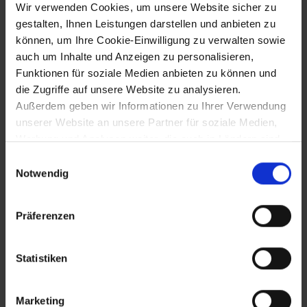
Wir verwenden Cookies, um unsere Website sicher zu
14.9.1322
gestalten, Ihnen Leistungen darstellen und anbieten zu
Stadtbrand in Klosterneuburg -
können, um Ihre Cookie-Einwilligung zu verwalten sowie
Zerstörung des Stifts und des
auch um Inhalte und Anzeigen zu personalisieren,
Herzogshofs
Funktionen für soziale Medien anbieten zu können und
die Zugriffe auf unsere Website zu analysieren.
Außerdem geben wir Informationen zu Ihrer Verwendung
28.9.1322
unserer Website an unsere Partner für soziale Medien,
Werbung und Analysen weiter, die auch in Ländern sind,
Entscheidungschlacht bei Mühldorf/Inn
in denen kein angemessenes Datenschutzniveau
Einwilligungsauswahl
im Thronstreit zwischen den deutschen
gegeben ist, und in denen Sie Ihre Rechte uU nicht
Notwendig
Königen Friedrich d. Schönen und Ludwig
effektiv durchsetzen können. Unsere Partner führen
d. Bayern: Niederlage und
diese Informationen möglicherweise mit weiteren Daten
Gefangennahme Friedrichs d. Schönen
Präferenzen
zusammen, die Sie ihnen bereitgestellt haben oder die
sie im Rahmen Ihrer Nutzung der Dienste gesammelt
haben.
1324
Statistiken
Erste urkundliche Marktnennung von
Marketing
Hohenruppersdorf