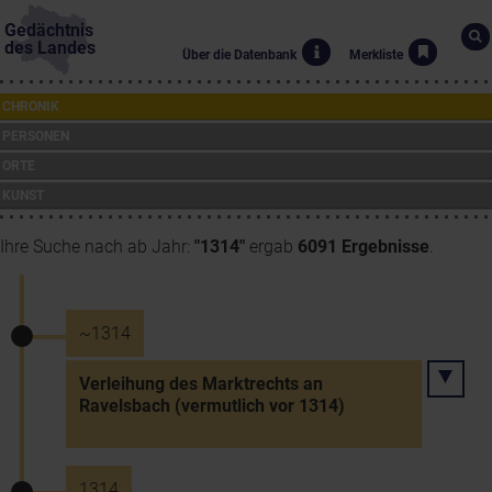
Gedächtnis
des Landes
Über die Datenbank
Merkliste
CHRONIK
PERSONEN
ORTE
KUNST
Ihre Suche nach ab Jahr:
"1314"
ergab
6091 Ergebnisse
.
~1314
Verleihung des Marktrechts an
Ravelsbach (vermutlich vor 1314)
1314