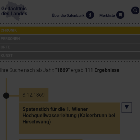
Gedächtnis
des Landes
Über die Datenbank
Merkliste
CHRONIK
PERSONEN
ORTE
KUNST
Ihre Suche nach ab Jahr:
"1869"
ergab
111 Ergebnisse
.
8.12.1869
Spatenstich für die 1. Wiener
Hochquellwasserleitung (Kaiserbrunn bei
Hirschwang)