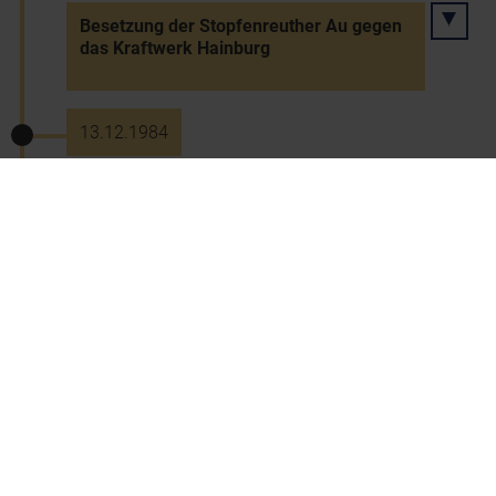
Besetzung der Stopfenreuther Au gegen
das Kraftwerk Hainburg
13.12.1984
Stadterhebung von Pulkau
15.12.1984
Eröffnung des 1. Dreiersessellifts in NÖ
in Lackenhof
19.12.1984
19 Verletzte bei der Räumung der