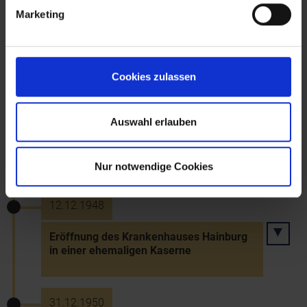
Marketing
Regierungserklärung Bundeskanzler
Figls (Konzentrationsregierung)
Cookies zulassen
16.12.1946
Auswahl erlauben
Offizieller Empfang eines
Heimkehrertransports aus dem Osten in
Wiener Neustadt
Nur notwendige Cookies
12.12.1948
Eröffnung des Krankenhauses Hainburg
in einer ehemaligen Kaserne
31.12.1950