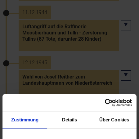
11.12.1944
Luftangriff auf die Raffinerie
Moosbierbaum und Tulln - Zerstörung
Tullns (87 Tote, darunter 28 Kinder)
12.12.1945
Wahl von Josef Reither zum
Landeshauptmann von Niederösterreich
12.12.1945
Zustimmung
Details
Über Cookies
Erste Sitzung des NÖ Landtags