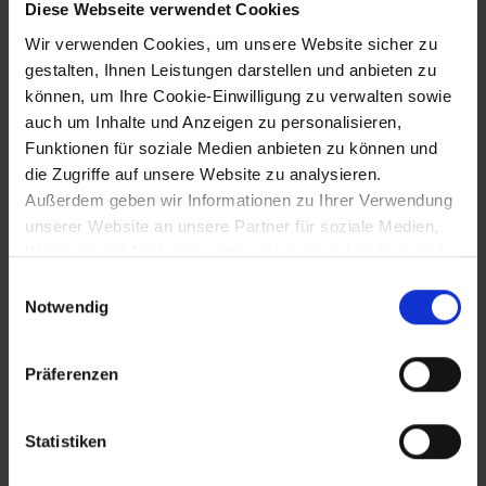
Diese Webseite verwendet Cookies
13.12.1945
Wir verwenden Cookies, um unsere Website sicher zu
Übergang der Ländergesetzgebung auf
gestalten, Ihnen Leistungen darstellen und anbieten zu
den Landtag - Wahl der Landesregierung
können, um Ihre Cookie-Einwilligung zu verwalten sowie
durch den Landtag
auch um Inhalte und Anzeigen zu personalisieren,
Funktionen für soziale Medien anbieten zu können und
die Zugriffe auf unsere Website zu analysieren.
20.12.1945
Außerdem geben wir Informationen zu Ihrer Verwendung
unserer Website an unsere Partner für soziale Medien,
Wahl von Karl Renner zum 1.
Werbung und Analysen weiter, die auch in Ländern sind,
Bundespräsidenten der Zweiten Republik
in denen kein angemessenes Datenschutzniveau
Einwilligungsauswahl
gegeben ist, und in denen Sie Ihre Rechte uU nicht
Notwendig
effektiv durchsetzen können. Unsere Partner führen
20.12.1945 bis 8.11.1949
diese Informationen möglicherweise mit weiteren Daten
Präferenzen
zusammen, die Sie ihnen bereitgestellt haben oder die
Bundesregierung Figl I
sie im Rahmen Ihrer Nutzung der Dienste gesammelt
haben.
Statistiken
21.12.1945